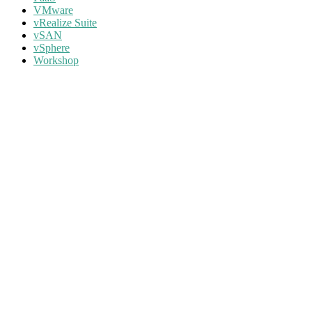
VMware
vRealize Suite
vSAN
vSphere
Workshop