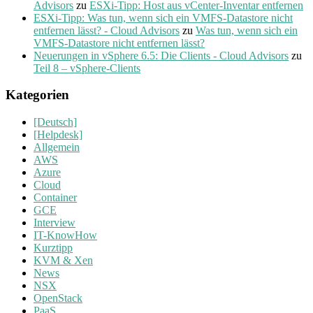
Advisors
zu
ESXi-Tipp: Host aus vCenter-Inventar entfernen
ESXi-Tipp: Was tun, wenn sich ein VMFS-Datastore nicht
entfernen lässt? - Cloud Advisors
zu
Was tun, wenn sich ein
VMFS-Datastore nicht entfernen lässt?
Neuerungen in vSphere 6.5: Die Clients - Cloud Advisors
zu
Teil 8 – vSphere-Clients
Kategorien
[Deutsch]
[Helpdesk]
Allgemein
AWS
Azure
Cloud
Container
GCE
Interview
IT-KnowHow
Kurztipp
KVM & Xen
News
NSX
OpenStack
PaaS