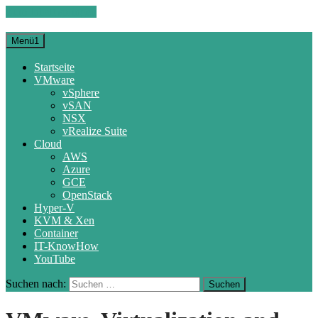
Zum Inhalt springen
Menü1
Startseite
VMware
vSphere
vSAN
NSX
vRealize Suite
Cloud
AWS
Azure
GCE
OpenStack
Hyper-V
KVM & Xen
Container
IT-KnowHow
YouTube
Suchen nach: