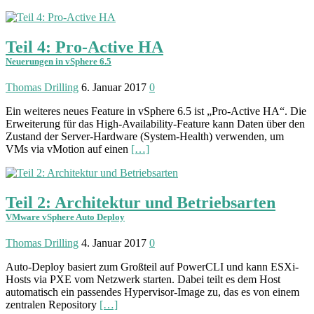
Teil 4: Pro-Active HA
Neuerungen in vSphere 6.5
Thomas Drilling
6. Januar 2017
0
Ein weiteres neues Feature in vSphere 6.5 ist „Pro-Active HA“. Die
Erweiterung für das High-Availability-Feature kann Daten über den
Zustand der Server-Hardware (System-Health) verwenden, um
VMs via vMotion auf einen
[…]
Teil 2: Architektur und Betriebsarten
VMware vSphere Auto Deploy
Thomas Drilling
4. Januar 2017
0
Auto-Deploy basiert zum Groß­teil auf PowerCLI und kann ESXi-
Hosts via PXE vom Netz­werk starten. Dabei teilt es dem Host
automatisch ein pas­sendes Hyper­visor-Image zu, das es von einem
zen­tralen Reposi­tory
[…]