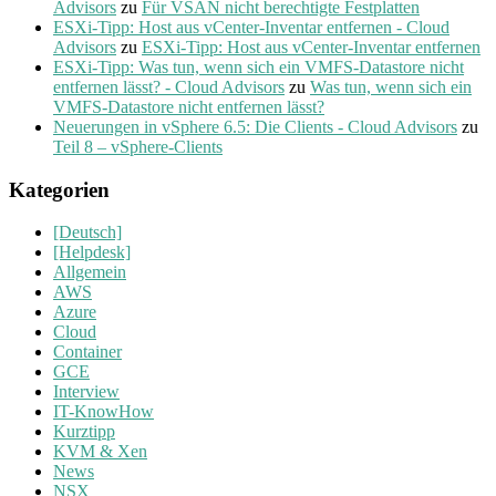
Advisors
zu
Für VSAN nicht berechtigte Festplatten
ESXi-Tipp: Host aus vCenter-Inventar entfernen - Cloud
Advisors
zu
ESXi-Tipp: Host aus vCenter-Inventar entfernen
ESXi-Tipp: Was tun, wenn sich ein VMFS-Datastore nicht
entfernen lässt? - Cloud Advisors
zu
Was tun, wenn sich ein
VMFS-Datastore nicht entfernen lässt?
Neuerungen in vSphere 6.5: Die Clients - Cloud Advisors
zu
Teil 8 – vSphere-Clients
Kategorien
[Deutsch]
[Helpdesk]
Allgemein
AWS
Azure
Cloud
Container
GCE
Interview
IT-KnowHow
Kurztipp
KVM & Xen
News
NSX