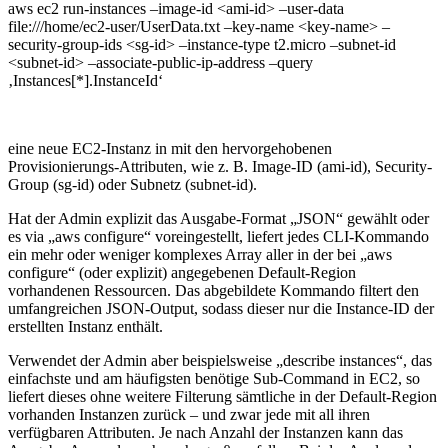
aws ec2 run-instances –image-id <ami-id> –user-data
file:///home/ec2-user/UserData.txt –key-name <key-name> –
security-group-ids <sg-id> –instance-type t2.micro –subnet-id
<subnet-id> –associate-public-ip-address –query
‚Instances[*].InstanceId‘
eine neue EC2-Instanz in mit den hervorgehobenen
Provisionierungs-Attributen, wie z. B. Image-ID (ami-id), Security-
Group (sg-id) oder Subnetz (subnet-id).
Hat der Admin explizit das Ausgabe-Format „JSON“ gewählt oder
es via „aws configure“ voreingestellt, liefert jedes CLI-Kommando
ein mehr oder weniger komplexes Array aller in der bei „aws
configure“ (oder explizit) angegebenen Default-Region
vorhandenen Ressourcen. Das abgebildete Kommando filtert den
umfangreichen JSON-Output, sodass dieser nur die Instance-ID der
erstellten Instanz enthält.
Verwendet der Admin aber beispielsweise „describe instances“, das
einfachste und am häufigsten benötige Sub-Command in EC2, so
liefert dieses ohne weitere Filterung sämtliche in der Default-Region
vorhanden Instanzen zurück – und zwar jede mit all ihren
verfügbaren Attributen. Je nach Anzahl der Instanzen kann das