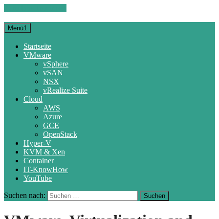
Zum Inhalt springen
Menü1
Startseite
VMware
vSphere
vSAN
NSX
vRealize Suite
Cloud
AWS
Azure
GCE
OpenStack
Hyper-V
KVM & Xen
Container
IT-KnowHow
YouTube
Suchen nach: