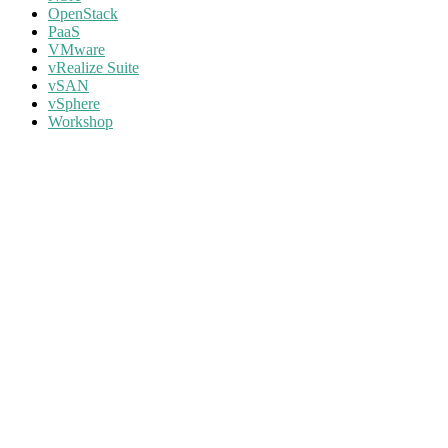
OpenStack
PaaS
VMware
vRealize Suite
vSAN
vSphere
Workshop