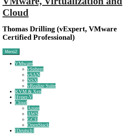
VMware, Virtualization and
Cloud
Thomas Drilling (vExpert, VMware
Certified Professional)
Menü2
VMware
vSphere
vSAN
NSX
vRealize Suite
KVM & Xen
Hyper-V
Cloud
Azure
AWS
GCE
OpenStack
[Deutsch]