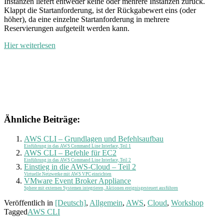
Instanzen liefert entweder keine oder mehrere Instanzen zurück.
Klappt die Startanforderung, ist der Rückgabewert eins (oder
höher), da eine einzelne Startanforderung in mehrere
Reservierungen aufgeteilt werden kann.
Hier weiterlesen
Ähnliche Beiträge:
AWS CLI – Grundlagen und Befehlsaufbau
Einführung in das AWS Command Line Interface, Teil 1
AWS CLI – Befehle für EC2
Einführung in das AWS Command Line Interface, Teil 2
Einstieg in die AWS-Cloud – Teil 2
Virtuelle Netzwerke mit AWS VPC einrichten
VMware Event Broker Appliance
Sphere mit externen Systemen integrieren, Aktionen ereignisgesteuert ausführen
Veröffentlich in
[Deutsch]
,
Allgemein
,
AWS
,
Cloud
,
Workshop
Tagged
AWS CLI