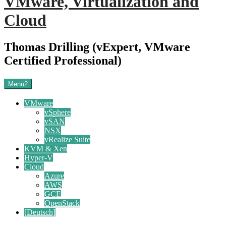
VMware, Virtualization and
Cloud
Thomas Drilling (vExpert, VMware
Certified Professional)
Menü2
VMware
vSphere
vSAN
NSX
vRealize Suite
KVM & Xen
Hyper-V
Cloud
Azure
AWS
GCE
OpenStack
[Deutsch]