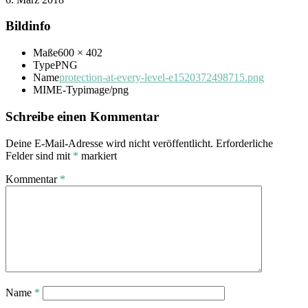
Bildinfo
Maße
600 × 402
Type
PNG
Name
protection-at-every-level-e1520372498715.png
MIME-Typ
image/png
Schreibe einen Kommentar
Deine E-Mail-Adresse wird nicht veröffentlicht.
Erforderliche
Felder sind mit
*
markiert
Kommentar
*
Name
*