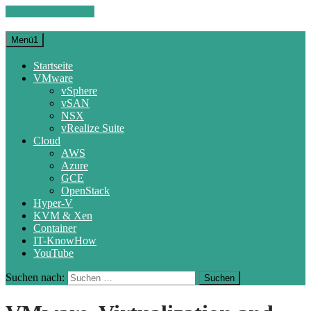
Zum Inhalt springen
Menü1
Startseite
VMware
vSphere
vSAN
NSX
vRealize Suite
Cloud
AWS
Azure
GCE
OpenStack
Hyper-V
KVM & Xen
Container
IT-KnowHow
YouTube
Suchen nach: