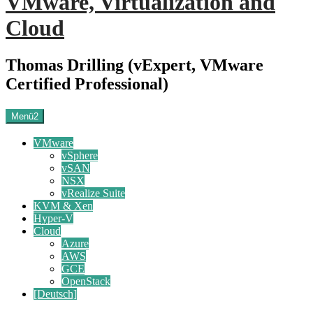
VMware, Virtualization and
Cloud
Thomas Drilling (vExpert, VMware
Certified Professional)
Menü2
VMware
vSphere
vSAN
NSX
vRealize Suite
KVM & Xen
Hyper-V
Cloud
Azure
AWS
GCE
OpenStack
[Deutsch]