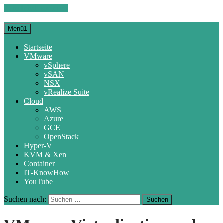
Zum Inhalt springen
Menü1
Startseite
VMware
vSphere
vSAN
NSX
vRealize Suite
Cloud
AWS
Azure
GCE
OpenStack
Hyper-V
KVM & Xen
Container
IT-KnowHow
YouTube
Suchen nach: