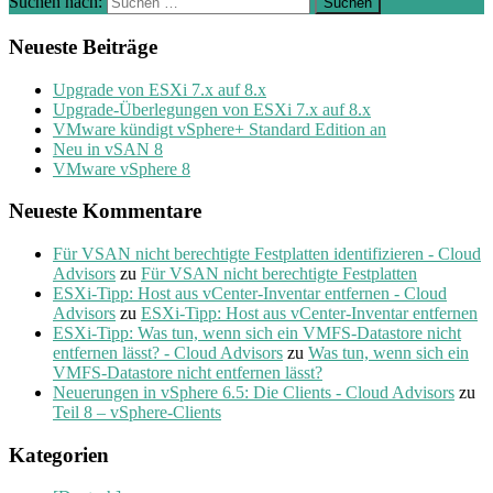
Suchen nach:
Neueste Beiträge
Upgrade von ESXi 7.x auf 8.x
Upgrade-Überlegungen von ESXi 7.x auf 8.x
VMware kündigt vSphere+ Standard Edition an
Neu in vSAN 8
VMware vSphere 8
Neueste Kommentare
Für VSAN nicht berechtigte Festplatten identifizieren - Cloud
Advisors
zu
Für VSAN nicht berechtigte Festplatten
ESXi-Tipp: Host aus vCenter-Inventar entfernen - Cloud
Advisors
zu
ESXi-Tipp: Host aus vCenter-Inventar entfernen
ESXi-Tipp: Was tun, wenn sich ein VMFS-Datastore nicht
entfernen lässt? - Cloud Advisors
zu
Was tun, wenn sich ein
VMFS-Datastore nicht entfernen lässt?
Neuerungen in vSphere 6.5: Die Clients - Cloud Advisors
zu
Teil 8 – vSphere-Clients
Kategorien