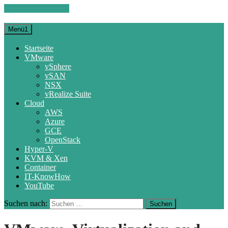
Zum Inhalt springen
Menü1
Startseite
VMware
vSphere
vSAN
NSX
vRealize Suite
Cloud
AWS
Azure
GCE
OpenStack
Hyper-V
KVM & Xen
Container
IT-KnowHow
YouTube
Suchen nach: