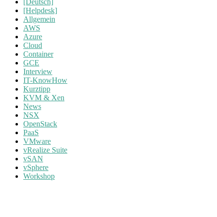
[Deutsch]
[Helpdesk]
Allgemein
AWS
Azure
Cloud
Container
GCE
Interview
IT-KnowHow
Kurztipp
KVM & Xen
News
NSX
OpenStack
PaaS
VMware
vRealize Suite
vSAN
vSphere
Workshop