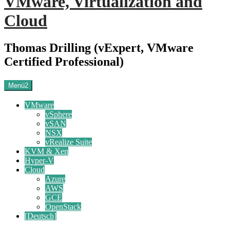
VMware, Virtualization and
Cloud
Thomas Drilling (vExpert, VMware
Certified Professional)
Menü2
VMware
vSphere
vSAN
NSX
vRealize Suite
KVM & Xen
Hyper-V
Cloud
Azure
AWS
GCE
OpenStack
[Deutsch]