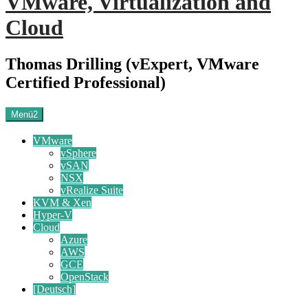
VMware, Virtualization and
Cloud
Thomas Drilling (vExpert, VMware
Certified Professional)
Menü2
VMware
vSphere
vSAN
NSX
vRealize Suite
KVM & Xen
Hyper-V
Cloud
Azure
AWS
GCE
OpenStack
[Deutsch]