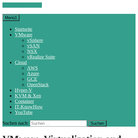
Zum Inhalt springen
Menü1
Startseite
VMware
vSphere
vSAN
NSX
vRealize Suite
Cloud
AWS
Azure
GCE
OpenStack
Hyper-V
KVM & Xen
Container
IT-KnowHow
YouTube
Suchen nach: