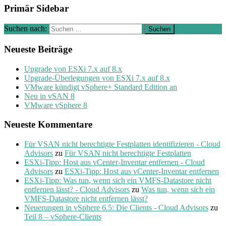
Primär Sidebar
Suchen nach:
Neueste Beiträge
Upgrade von ESXi 7.x auf 8.x
Upgrade-Überlegungen von ESXi 7.x auf 8.x
VMware kündigt vSphere+ Standard Edition an
Neu in vSAN 8
VMware vSphere 8
Neueste Kommentare
Für VSAN nicht berechtigte Festplatten identifizieren - Cloud
Advisors
zu
Für VSAN nicht berechtigte Festplatten
ESXi-Tipp: Host aus vCenter-Inventar entfernen - Cloud
Advisors
zu
ESXi-Tipp: Host aus vCenter-Inventar entfernen
ESXi-Tipp: Was tun, wenn sich ein VMFS-Datastore nicht
entfernen lässt? - Cloud Advisors
zu
Was tun, wenn sich ein
VMFS-Datastore nicht entfernen lässt?
Neuerungen in vSphere 6.5: Die Clients - Cloud Advisors
zu
Teil 8 – vSphere-Clients