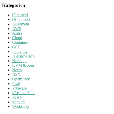
Kategorien
[Deutsch]
[Helpdesk]
Allgemein
AWS
Azure
Cloud
Container
GCE
Interview
IT-KnowHow
Kurztipp
KVM & Xen
News
NSX
OpenStack
PaaS
VMware
vRealize Suite
vSAN
vSphere
Workshop