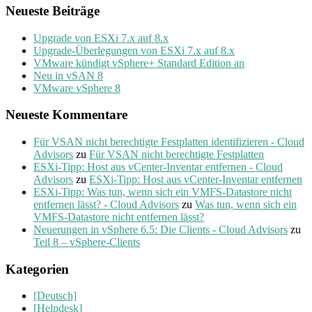
Neueste Beiträge
Upgrade von ESXi 7.x auf 8.x
Upgrade-Überlegungen von ESXi 7.x auf 8.x
VMware kündigt vSphere+ Standard Edition an
Neu in vSAN 8
VMware vSphere 8
Neueste Kommentare
Für VSAN nicht berechtigte Festplatten identifizieren - Cloud
Advisors
zu
Für VSAN nicht berechtigte Festplatten
ESXi-Tipp: Host aus vCenter-Inventar entfernen - Cloud
Advisors
zu
ESXi-Tipp: Host aus vCenter-Inventar entfernen
ESXi-Tipp: Was tun, wenn sich ein VMFS-Datastore nicht
entfernen lässt? - Cloud Advisors
zu
Was tun, wenn sich ein
VMFS-Datastore nicht entfernen lässt?
Neuerungen in vSphere 6.5: Die Clients - Cloud Advisors
zu
Teil 8 – vSphere-Clients
Kategorien
[Deutsch]
[Helpdesk]