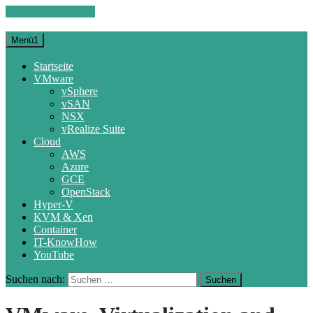
Zum Inhalt springen
Menü1
Startseite
VMware
vSphere
vSAN
NSX
vRealize Suite
Cloud
AWS
Azure
GCE
OpenStack
Hyper-V
KVM & Xen
Container
IT-KnowHow
YouTube
Suchen nach: