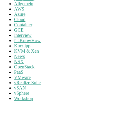
Allgemein
AWS
Azure
Cloud
Container
GCE
Interview
IT-KnowHow
Kurztipp
KVM & Xen
News
NSX
OpenStack
PaaS
VMware
vRealize Suite
vSAN
vSphere
Workshop