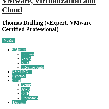
VMware, Virtualization and
Cloud
Thomas Drilling (vExpert, VMware
Certified Professional)
Menü2
VMware
vSphere
vSAN
NSX
vRealize Suite
KVM & Xen
Hyper-V
Cloud
Azure
AWS
GCE
OpenStack
[Deutsch]