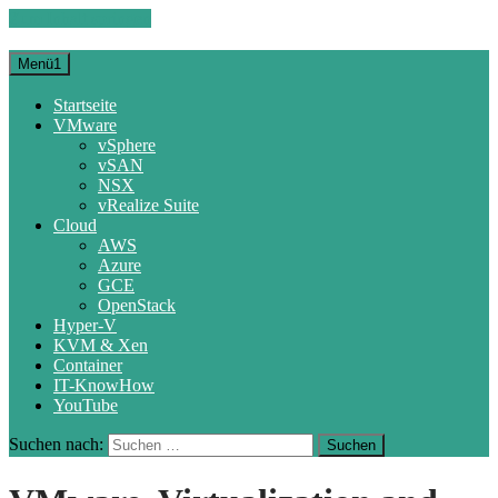
Zum Inhalt springen
Menü1
Startseite
VMware
vSphere
vSAN
NSX
vRealize Suite
Cloud
AWS
Azure
GCE
OpenStack
Hyper-V
KVM & Xen
Container
IT-KnowHow
YouTube
Suchen nach: