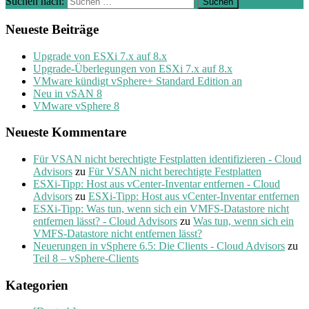
Suchen nach:
Neueste Beiträge
Upgrade von ESXi 7.x auf 8.x
Upgrade-Überlegungen von ESXi 7.x auf 8.x
VMware kündigt vSphere+ Standard Edition an
Neu in vSAN 8
VMware vSphere 8
Neueste Kommentare
Für VSAN nicht berechtigte Festplatten identifizieren - Cloud
Advisors
zu
Für VSAN nicht berechtigte Festplatten
ESXi-Tipp: Host aus vCenter-Inventar entfernen - Cloud
Advisors
zu
ESXi-Tipp: Host aus vCenter-Inventar entfernen
ESXi-Tipp: Was tun, wenn sich ein VMFS-Datastore nicht
entfernen lässt? - Cloud Advisors
zu
Was tun, wenn sich ein
VMFS-Datastore nicht entfernen lässt?
Neuerungen in vSphere 6.5: Die Clients - Cloud Advisors
zu
Teil 8 – vSphere-Clients
Kategorien