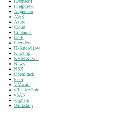
[Deutsch]
[Helpdesk]
Allgemein
AWS
Azure
Cloud
Container
GCE
Interview
IT-KnowHow
Kurztipp
KVM & Xen
News
NSX
OpenStack
PaaS
VMware
vRealize Suite
vSAN
vSphere
Workshop