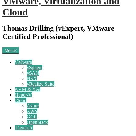
VMware, Virtualization and
Cloud
Thomas Drilling (vExpert, VMware
Certified Professional)
Menü2
VMware
vSphere
vSAN
NSX
vRealize Suite
KVM & Xen
Hyper-V
Cloud
Azure
AWS
GCE
OpenStack
[Deutsch]