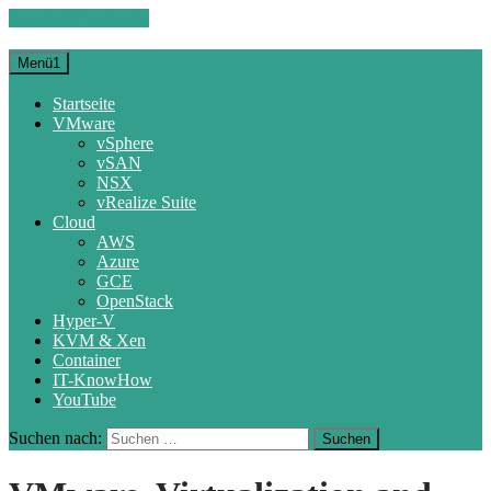
Zum Inhalt springen
Menü1
Startseite
VMware
vSphere
vSAN
NSX
vRealize Suite
Cloud
AWS
Azure
GCE
OpenStack
Hyper-V
KVM & Xen
Container
IT-KnowHow
YouTube
Suchen nach: