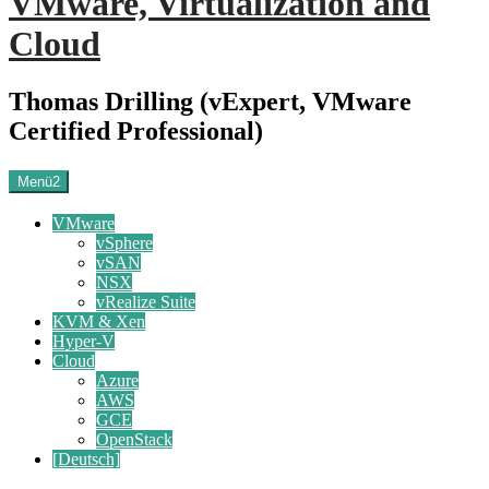
VMware, Virtualization and
Cloud
Thomas Drilling (vExpert, VMware
Certified Professional)
Menü2
VMware
vSphere
vSAN
NSX
vRealize Suite
KVM & Xen
Hyper-V
Cloud
Azure
AWS
GCE
OpenStack
[Deutsch]