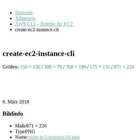
Startseite
Allgemein
AWS CLI – Befehle für EC2
create-ec2-instance-cli
create-ec2-instance-cli
Größen:
150 × 150
/
300 × 78
/
768 × 199
/
175 × 131
/
871 × 226
8. März 2018
Bildinfo
Maße
871 × 226
Type
PNG
Name
create-ec2-instance-cli.png