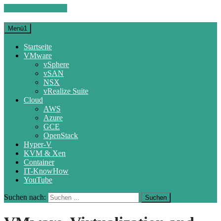
Zum Inhalt springen
Menü1
Startseite
VMware
vSphere
vSAN
NSX
vRealize Suite
Cloud
AWS
Azure
GCE
OpenStack
Hyper-V
KVM & Xen
Container
IT-KnowHow
YouTube
Suchen nach: