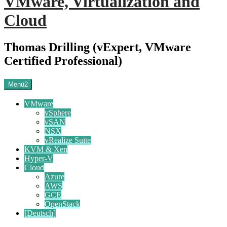
VMware, Virtualization and
Cloud
Thomas Drilling (vExpert, VMware
Certified Professional)
Menü2
VMware
vSphere
vSAN
NSX
vRealize Suite
KVM & Xen
Hyper-V
Cloud
Azure
AWS
GCE
OpenStack
[Deutsch]