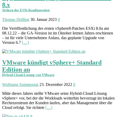
8.x
Sichern der ESXi-Konfiguration
Thomas Drilling
30. Januar 2023
0
Die Veröffentlichung des ersten vSphere8-Patches ESXi 8.0a am
08.12.22 – die GA-Version ist im Oktober letzten Jahres erschienen
– ist für viele Unternehmen Anlass, das geplante Upgrade von
Version 6.7
[…]
VMware kündigt vSphere+ Standard
Edition an
Hybrid-Cloud-Lösung von VMware
Wolfgang Sommergut
23. Dezember 2022
0
Mitte dieses Jahres stellte VMware seine Hybrid-Cloud-Lösung
vSphere+ vor, bei der die Workloads weiterhin bevorzugt im lokalen
Rechen­zentrum der Kunden laufen, aber das Management über die
Cloud erfolgt. Sie richtete
[…]