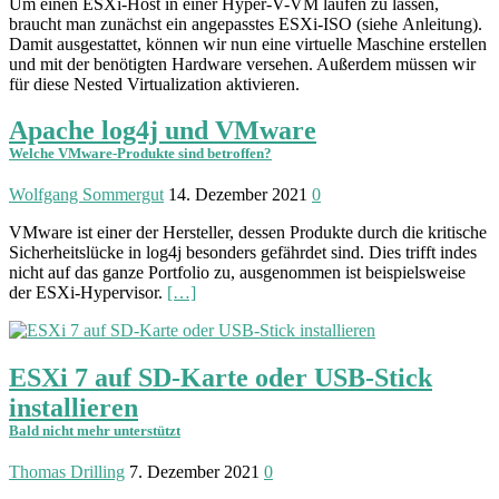
Um einen ESXi-Host in einer Hyper-V-VM laufen zu lassen,
braucht man zunächst ein ange­passtes ESXi-ISO (siehe Anleitung).
Damit ausge­stattet, können wir nun eine virtu­elle Maschine erstellen
und mit der benö­tigten Hardware ver­sehen. Außer­dem müssen wir
für diese Nested Virtua­lization aktivieren.
Apache log4j und VMware
Welche VMware-Produkte sind betroffen?
Wolfgang Sommergut
14. Dezember 2021
0
VMware ist einer der Her­steller, dessen Produkte durch die kritische
Sicher­heits­lücke in log4j beson­ders gefähr­det sind. Dies trifft indes
nicht auf das ganze Portfolio zu, ausge­nommen ist beispiels­weise
der ESXi-Hypervisor.
[…]
ESXi 7 auf SD-Karte oder USB-Stick
installieren
Bald nicht mehr unterstützt
Thomas Drilling
7. Dezember 2021
0