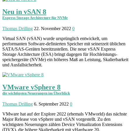
Neu in vSAN 8
Express Storage Architecture für NVMe
Thomas Drilling
22. November 2022
0
Virtual SAN (vSAN) wurde ursprünglich entwickelt, um
performanten Software-definierten Speicher mit seinerzeit üblichen
SATA/SAS-Geräten bereitzustellen. Die neue vSAN Express
Storage Architec­ture (ESA) bringt dagegen für Hochleistungs­
speichergeräte (NVMe) ein höheres Maß an Leistung, Skalierbarkeit
und Ausfallsicherheit.
VMware vSphere 8
die wichtigsten Neuerungen im Überblick
Thomas Drilling
6. September 2022
0
VMware hat auf der Explore 2022 (ehemals VMworld) das nächste
Major Release von vSphere und vSAN vorgestellt. Zu den
wichtigsten Neuerungen zählen Device Virtualization Extensions
(DVX), die höhere Skalier­barkeit mit vHardware 20,