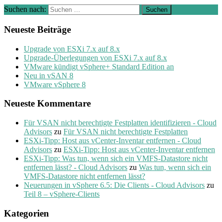
Suchen nach:
Neueste Beiträge
Upgrade von ESXi 7.x auf 8.x
Upgrade-Überlegungen von ESXi 7.x auf 8.x
VMware kündigt vSphere+ Standard Edition an
Neu in vSAN 8
VMware vSphere 8
Neueste Kommentare
Für VSAN nicht berechtigte Festplatten identifizieren - Cloud
Advisors
zu
Für VSAN nicht berechtigte Festplatten
ESXi-Tipp: Host aus vCenter-Inventar entfernen - Cloud
Advisors
zu
ESXi-Tipp: Host aus vCenter-Inventar entfernen
ESXi-Tipp: Was tun, wenn sich ein VMFS-Datastore nicht
entfernen lässt? - Cloud Advisors
zu
Was tun, wenn sich ein
VMFS-Datastore nicht entfernen lässt?
Neuerungen in vSphere 6.5: Die Clients - Cloud Advisors
zu
Teil 8 – vSphere-Clients
Kategorien