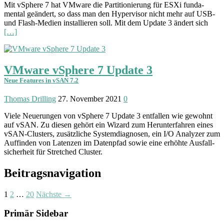
Mit vSphere 7 hat VMware die Parti­tionierung für ESXi funda­
mental geän­dert, so dass man den Hyper­visor nicht mehr auf USB-
und Flash-Medien instal­lieren soll. Mit dem Update 3 ändert sich
[…]
VMware vSphere 7 Update 3
Neue Features in vSAN 7.2
Thomas Drilling
27. November 2021
0
Viele Neuerungen von vSphere 7 Update 3 ent­fallen wie gewohnt
auf vSAN. Zu diesen gehört ein Wizard zum Herunter­fahren eines
vSAN-Clusters, zusätz­liche System­diagnosen, ein I/O Analyzer zum
Auf­finden von Laten­zen im Daten­pfad sowie eine erhöhte Ausfall­
sicherheit für Stretched Cluster.
Beitragsnavigation
1
2
…
20
Nächste →
Primär Sidebar