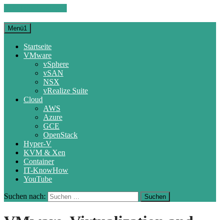
Zum Inhalt springen
Menü1
Startseite
VMware
vSphere
vSAN
NSX
vRealize Suite
Cloud
AWS
Azure
GCE
OpenStack
Hyper-V
KVM & Xen
Container
IT-KnowHow
YouTube
Suchen nach: