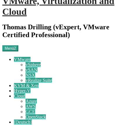
VMware, Virtualization and
Cloud
Thomas Drilling (vExpert, VMware
Certified Professional)
Menü2
VMware
vSphere
vSAN
NSX
vRealize Suite
KVM & Xen
Hyper-V
Cloud
Azure
AWS
GCE
OpenStack
[Deutsch]