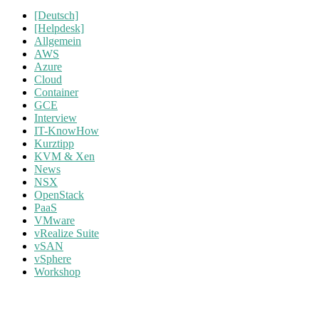
[Deutsch]
[Helpdesk]
Allgemein
AWS
Azure
Cloud
Container
GCE
Interview
IT-KnowHow
Kurztipp
KVM & Xen
News
NSX
OpenStack
PaaS
VMware
vRealize Suite
vSAN
vSphere
Workshop