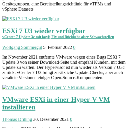
Gerätegruppen, eine Bereit­stellungs­richtlinie für vTPMs und
vSphere Datasets.
ESXi 7 U3 wieder verfügbar
vCenter 7 Update 3c mit log4j-Fix und Rückkehr alter Schwachstellen
Wolfgang Sommergut
5. Februar 2022
0
Im November 2021 entfernte VMware wegen eines Bugs ESXi 7
Update 3 von seiner Download-Seite und empfahl Kunden, mit dem
Update zu warten. Der Hype­r­visor ist nun wieder als Version 7 U3c
zurück. vCenter 7 U3 bringt zu­sätz­liche Update-Checks, aber auch
ver­altete Ver­sionen einiger Open-Source-Kom­po­­­nenten.
VMware ESXi in einer Hyper-V-VM
installieren
Thomas Drilling
30. Dezember 2021
0