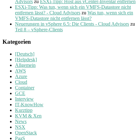
Advisors
zu
ESXi-Tipp: Host aus vCenter-Inventar entfernen
ESXi-Tipp: Was tun, wenn sich ein VMFS-Datastore nicht
entfernen lässt? - Cloud Advisors
zu
Was tun, wenn sich ein
VMFS-Datastore nicht entfernen lässt?
Neuerungen in vSphere 6.5: Die Clients - Cloud Advisors
zu
Teil 8 – vSphere-Clients
Kategorien
[Deutsch]
[Helpdesk]
Allgemein
AWS
Azure
Cloud
Container
GCE
Interview
IT-KnowHow
Kurztipp
KVM & Xen
News
NSX
OpenStack
PaaS