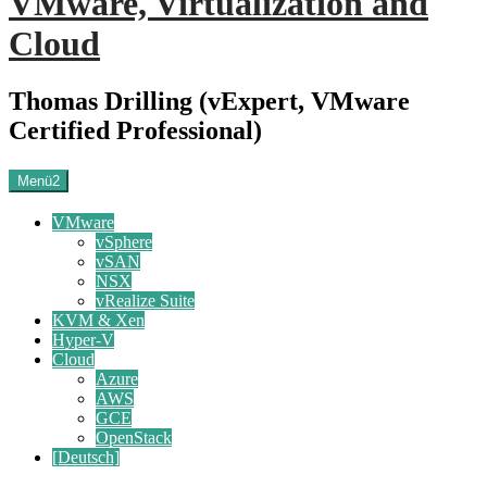
VMware, Virtualization and
Cloud
Thomas Drilling (vExpert, VMware
Certified Professional)
Menü2
VMware
vSphere
vSAN
NSX
vRealize Suite
KVM & Xen
Hyper-V
Cloud
Azure
AWS
GCE
OpenStack
[Deutsch]