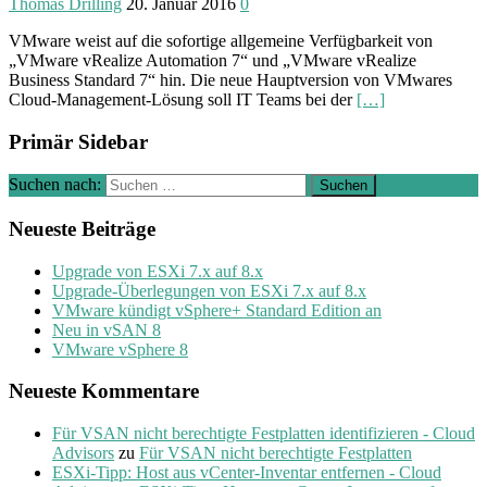
Thomas Drilling
20. Januar 2016
0
VMware weist auf die sofortige allgemeine Verfügbarkeit von
„VMware vRealize Automation 7“ und „VMware vRealize
Business Standard 7“ hin. Die neue Hauptversion von VMwares
Cloud-Management-Lösung soll IT Teams bei der
[…]
Primär Sidebar
Suchen nach:
Neueste Beiträge
Upgrade von ESXi 7.x auf 8.x
Upgrade-Überlegungen von ESXi 7.x auf 8.x
VMware kündigt vSphere+ Standard Edition an
Neu in vSAN 8
VMware vSphere 8
Neueste Kommentare
Für VSAN nicht berechtigte Festplatten identifizieren - Cloud
Advisors
zu
Für VSAN nicht berechtigte Festplatten
ESXi-Tipp: Host aus vCenter-Inventar entfernen - Cloud