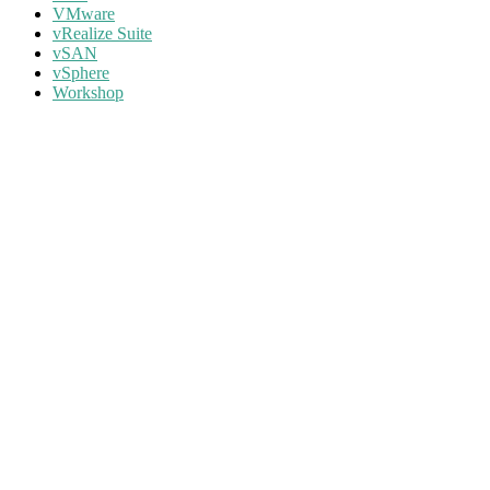
VMware
vRealize Suite
vSAN
vSphere
Workshop