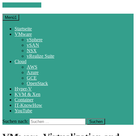
Zum Inhalt springen
Menü1
Startseite
VMware
vSphere
vSAN
NSX
vRealize Suite
Cloud
AWS
Azure
GCE
OpenStack
Hyper-V
KVM & Xen
Container
IT-KnowHow
YouTube
Suchen nach: