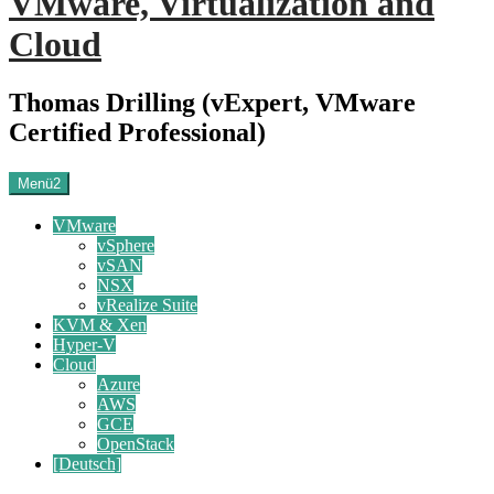
VMware, Virtualization and
Cloud
Thomas Drilling (vExpert, VMware
Certified Professional)
Menü2
VMware
vSphere
vSAN
NSX
vRealize Suite
KVM & Xen
Hyper-V
Cloud
Azure
AWS
GCE
OpenStack
[Deutsch]