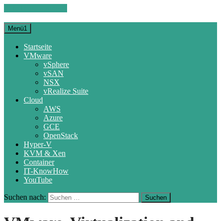
Zum Inhalt springen
Menü1
Startseite
VMware
vSphere
vSAN
NSX
vRealize Suite
Cloud
AWS
Azure
GCE
OpenStack
Hyper-V
KVM & Xen
Container
IT-KnowHow
YouTube
Suchen nach: