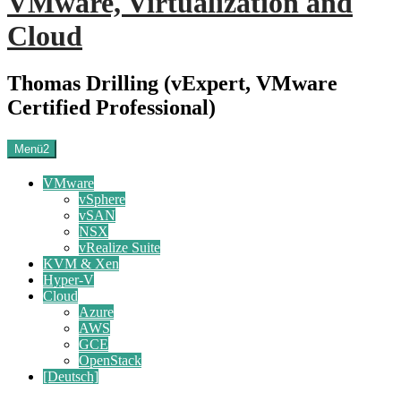
VMware, Virtualization and
Cloud
Thomas Drilling (vExpert, VMware
Certified Professional)
Menü2
VMware
vSphere
vSAN
NSX
vRealize Suite
KVM & Xen
Hyper-V
Cloud
Azure
AWS
GCE
OpenStack
[Deutsch]