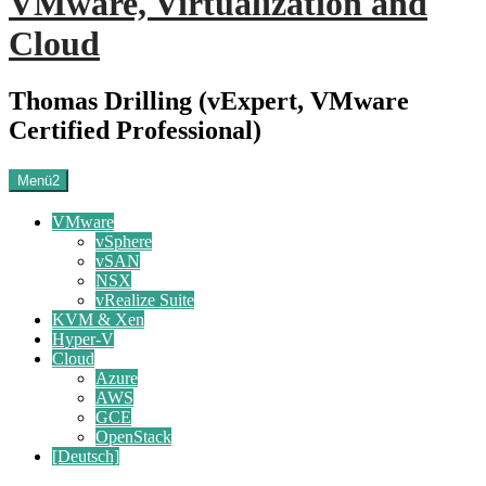
VMware, Virtualization and
Cloud
Thomas Drilling (vExpert, VMware
Certified Professional)
Menü2
VMware
vSphere
vSAN
NSX
vRealize Suite
KVM & Xen
Hyper-V
Cloud
Azure
AWS
GCE
OpenStack
[Deutsch]