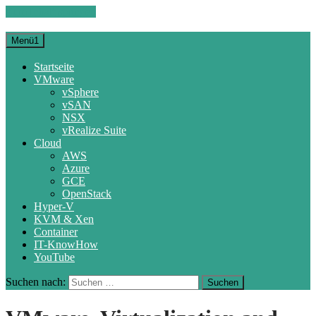
Zum Inhalt springen
Menü1
Startseite
VMware
vSphere
vSAN
NSX
vRealize Suite
Cloud
AWS
Azure
GCE
OpenStack
Hyper-V
KVM & Xen
Container
IT-KnowHow
YouTube
Suchen nach: