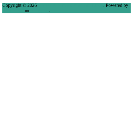
Copyright © 2026
VMware, Virtualization and Cloud
. Powered by
WordPress
and
Stargazer
.