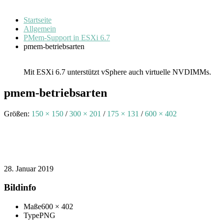
Startseite
Allgemein
PMem-Support in ESXi 6.7
pmem-betriebsarten
Mit ESXi 6.7 unterstützt vSphere auch virtuelle NVDIMMs.
pmem-betriebsarten
Größen:
150 × 150
/
300 × 201
/
175 × 131
/
600 × 402
28. Januar 2019
Bildinfo
Maße
600 × 402
Type
PNG