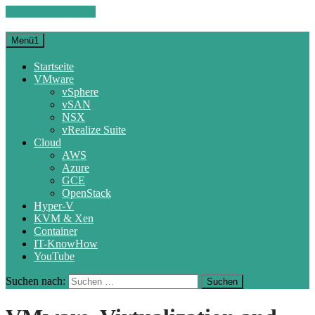
Zum Inhalt springen
Menü1
Startseite
VMware
vSphere
vSAN
NSX
vRealize Suite
Cloud
AWS
Azure
GCE
OpenStack
Hyper-V
KVM & Xen
Container
IT-KnowHow
YouTube
Suchen nach: