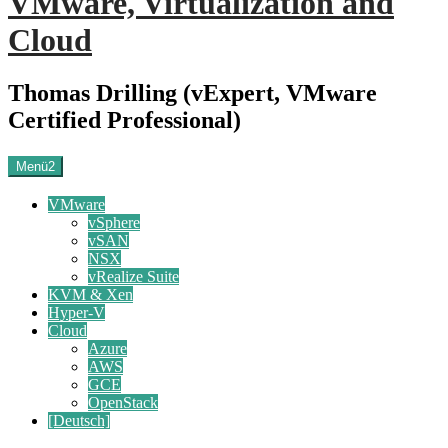
VMware, Virtualization and
Cloud
Thomas Drilling (vExpert, VMware
Certified Professional)
Menü2
VMware
vSphere
vSAN
NSX
vRealize Suite
KVM & Xen
Hyper-V
Cloud
Azure
AWS
GCE
OpenStack
[Deutsch]