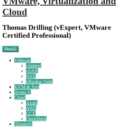
VMware, Virtualization and
Cloud
Thomas Drilling (vExpert, VMware
Certified Professional)
Menü2
VMware
vSphere
vSAN
NSX
vRealize Suite
KVM & Xen
Hyper-V
Cloud
Azure
AWS
GCE
OpenStack
[Deutsch]