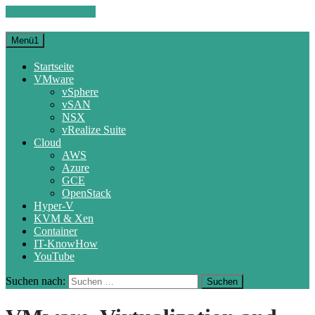
Zum Inhalt springen
Menü1
Startseite
VMware
vSphere
vSAN
NSX
vRealize Suite
Cloud
AWS
Azure
GCE
OpenStack
Hyper-V
KVM & Xen
Container
IT-KnowHow
YouTube
Suchen nach: