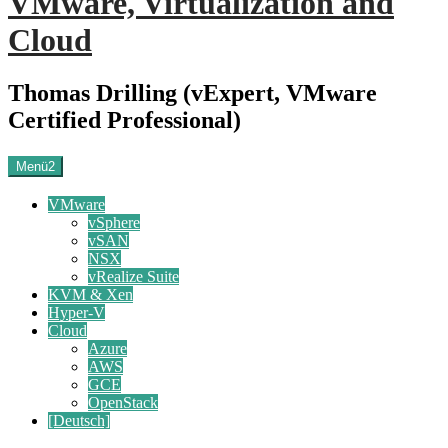
VMware, Virtualization and
Cloud
Thomas Drilling (vExpert, VMware
Certified Professional)
Menü2
VMware
vSphere
vSAN
NSX
vRealize Suite
KVM & Xen
Hyper-V
Cloud
Azure
AWS
GCE
OpenStack
[Deutsch]