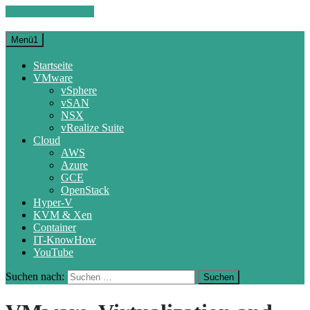
Zum Inhalt springen
Menü1
Startseite
VMware
vSphere
vSAN
NSX
vRealize Suite
Cloud
AWS
Azure
GCE
OpenStack
Hyper-V
KVM & Xen
Container
IT-KnowHow
YouTube
Suchen nach: