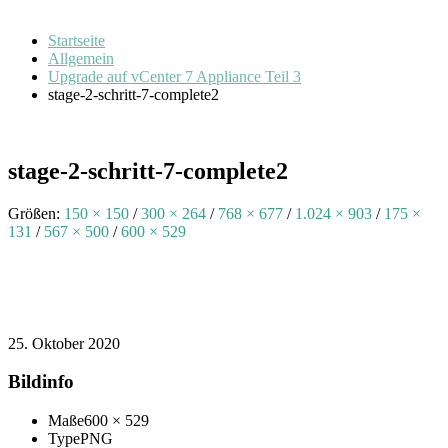
Startseite
Allgemein
Upgrade auf vCenter 7 Appliance Teil 3
stage-2-schritt-7-complete2
stage-2-schritt-7-complete2
Größen:
150 × 150
/
300 × 264
/
768 × 677
/
1.024 × 903
/
175 ×
131
/
567 × 500
/
600 × 529
25. Oktober 2020
Bildinfo
Maße
600 × 529
Type
PNG