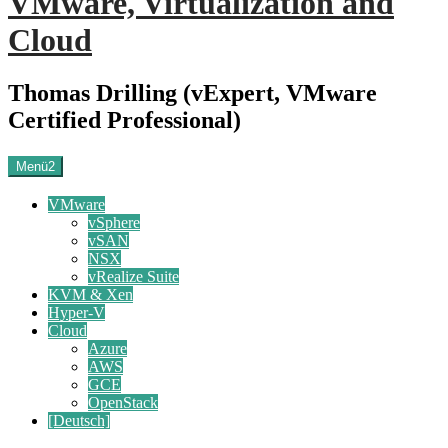
VMware, Virtualization and
Cloud
Thomas Drilling (vExpert, VMware
Certified Professional)
Menü2
VMware
vSphere
vSAN
NSX
vRealize Suite
KVM & Xen
Hyper-V
Cloud
Azure
AWS
GCE
OpenStack
[Deutsch]