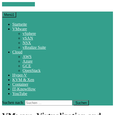
Zum Inhalt springen
Menü1
Startseite
VMware
vSphere
vSAN
NSX
vRealize Suite
Cloud
AWS
Azure
GCE
OpenStack
Hyper-V
KVM & Xen
Container
IT-KnowHow
YouTube
Suchen nach: