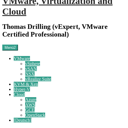
VMware, Virtualization and
Cloud
Thomas Drilling (vExpert, VMware
Certified Professional)
Menü2
VMware
vSphere
vSAN
NSX
vRealize Suite
KVM & Xen
Hyper-V
Cloud
Azure
AWS
GCE
OpenStack
[Deutsch]