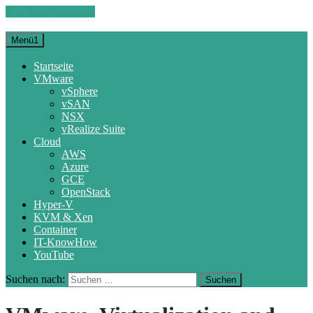
Zum Inhalt springen
Menü1
Startseite
VMware
vSphere
vSAN
NSX
vRealize Suite
Cloud
AWS
Azure
GCE
OpenStack
Hyper-V
KVM & Xen
Container
IT-KnowHow
YouTube
Suchen nach: