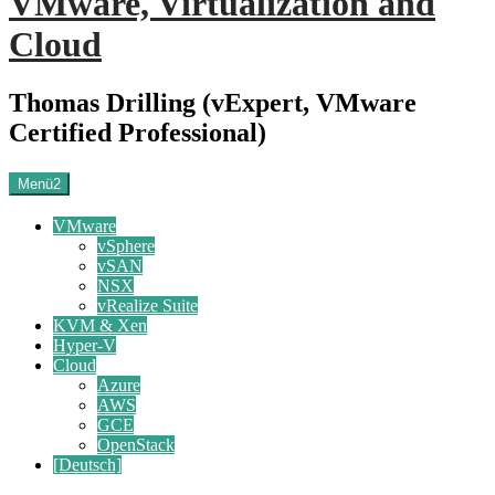
VMware, Virtualization and
Cloud
Thomas Drilling (vExpert, VMware
Certified Professional)
Menü2
VMware
vSphere
vSAN
NSX
vRealize Suite
KVM & Xen
Hyper-V
Cloud
Azure
AWS
GCE
OpenStack
[Deutsch]