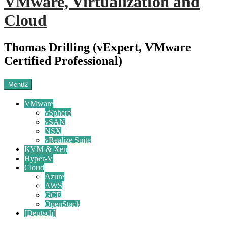
VMware, Virtualization and
Cloud
Thomas Drilling (vExpert, VMware
Certified Professional)
Menü2
VMware
vSphere
vSAN
NSX
vRealize Suite
KVM & Xen
Hyper-V
Cloud
Azure
AWS
GCE
OpenStack
[Deutsch]