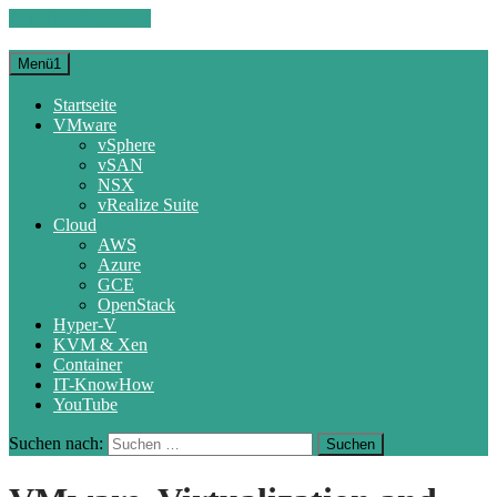
Zum Inhalt springen
Menü1
Startseite
VMware
vSphere
vSAN
NSX
vRealize Suite
Cloud
AWS
Azure
GCE
OpenStack
Hyper-V
KVM & Xen
Container
IT-KnowHow
YouTube
Suchen nach: