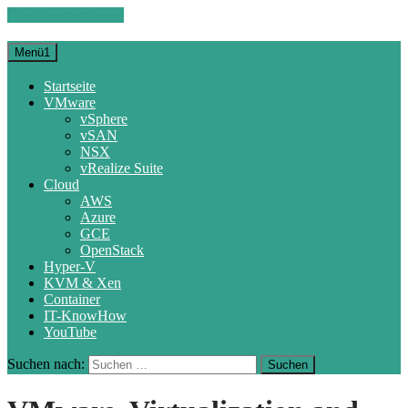
Zum Inhalt springen
Menü1
Startseite
VMware
vSphere
vSAN
NSX
vRealize Suite
Cloud
AWS
Azure
GCE
OpenStack
Hyper-V
KVM & Xen
Container
IT-KnowHow
YouTube
Suchen nach: