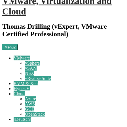
VMware, Virtualization and
Cloud
Thomas Drilling (vExpert, VMware
Certified Professional)
Menü2
VMware
vSphere
vSAN
NSX
vRealize Suite
KVM & Xen
Hyper-V
Cloud
Azure
AWS
GCE
OpenStack
[Deutsch]