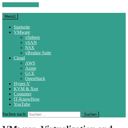
Zum Inhalt springen
Menü1
Startseite
VMware
vSphere
vSAN
NSX
vRealize Suite
Cloud
AWS
Azure
GCE
OpenStack
Hyper-V
KVM & Xen
Container
IT-KnowHow
YouTube
Suchen nach: