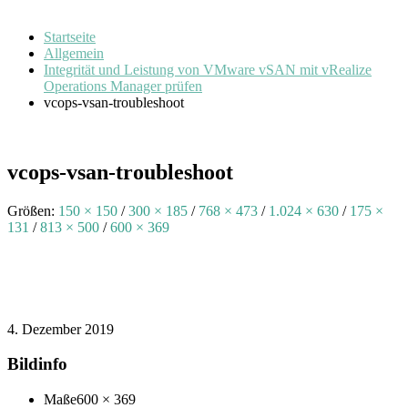
Startseite
Allgemein
Integrität und Leistung von VMware vSAN mit vRealize
Operations Manager prüfen
vcops-vsan-troubleshoot
vcops-vsan-troubleshoot
Größen:
150 × 150
/
300 × 185
/
768 × 473
/
1.024 × 630
/
175 ×
131
/
813 × 500
/
600 × 369
4. Dezember 2019
Bildinfo
Maße
600 × 369