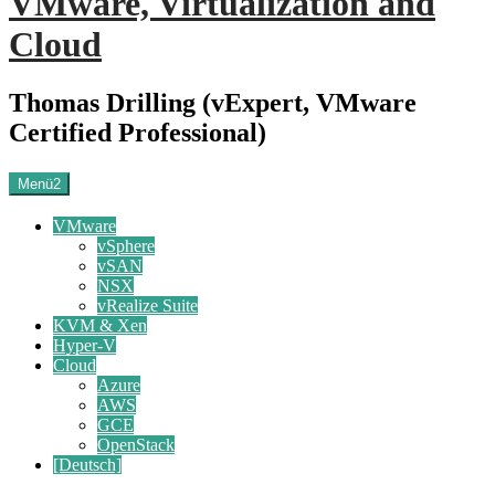
VMware, Virtualization and
Cloud
Thomas Drilling (vExpert, VMware
Certified Professional)
Menü2
VMware
vSphere
vSAN
NSX
vRealize Suite
KVM & Xen
Hyper-V
Cloud
Azure
AWS
GCE
OpenStack
[Deutsch]