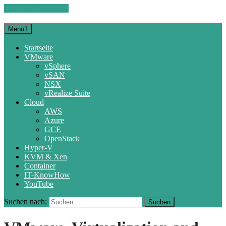
Zum Inhalt springen
Menü1
Startseite
VMware
vSphere
vSAN
NSX
vRealize Suite
Cloud
AWS
Azure
GCE
OpenStack
Hyper-V
KVM & Xen
Container
IT-KnowHow
YouTube
Suchen nach: