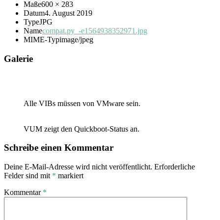
Maße
600 × 283
Datum
4. August 2019
Type
JPG
Name
compat.py_-e1564938352971.jpg
MIME-Typ
image/jpeg
Galerie
Alle VIBs müssen von VMware sein.
VUM zeigt den Quickboot-Status an.
Schreibe einen Kommentar
Deine E-Mail-Adresse wird nicht veröffentlicht.
Erforderliche
Felder sind mit
*
markiert
Kommentar
*