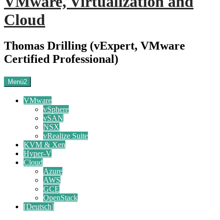
VMware, Virtualization and
Cloud
Thomas Drilling (vExpert, VMware
Certified Professional)
Menü2
VMware
vSphere
vSAN
NSX
vRealize Suite
KVM & Xen
Hyper-V
Cloud
Azure
AWS
GCE
OpenStack
[Deutsch]