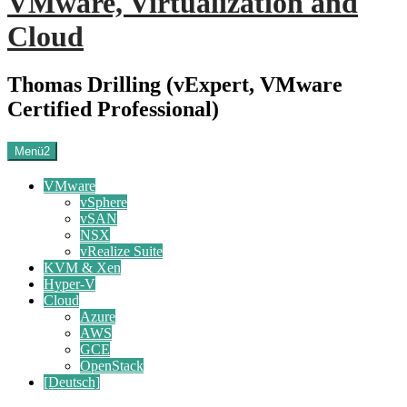
VMware, Virtualization and
Cloud
Thomas Drilling (vExpert, VMware
Certified Professional)
Menü2
VMware
vSphere
vSAN
NSX
vRealize Suite
KVM & Xen
Hyper-V
Cloud
Azure
AWS
GCE
OpenStack
[Deutsch]