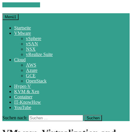
Zum Inhalt springen
Menü1
Startseite
VMware
vSphere
vSAN
NSX
vRealize Suite
Cloud
AWS
Azure
GCE
OpenStack
Hyper-V
KVM & Xen
Container
IT-KnowHow
YouTube
Suchen nach: