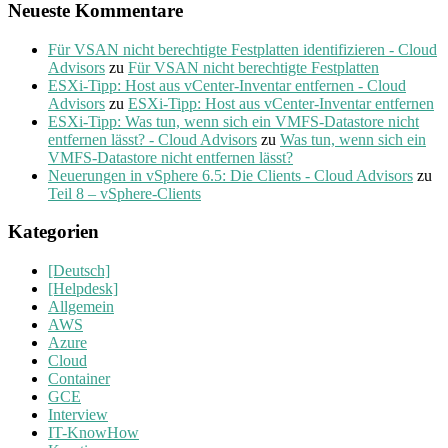
Neueste Kommentare
Für VSAN nicht berechtigte Festplatten identifizieren - Cloud
Advisors
zu
Für VSAN nicht berechtigte Festplatten
ESXi-Tipp: Host aus vCenter-Inventar entfernen - Cloud
Advisors
zu
ESXi-Tipp: Host aus vCenter-Inventar entfernen
ESXi-Tipp: Was tun, wenn sich ein VMFS-Datastore nicht
entfernen lässt? - Cloud Advisors
zu
Was tun, wenn sich ein
VMFS-Datastore nicht entfernen lässt?
Neuerungen in vSphere 6.5: Die Clients - Cloud Advisors
zu
Teil 8 – vSphere-Clients
Kategorien
[Deutsch]
[Helpdesk]
Allgemein
AWS
Azure
Cloud
Container
GCE
Interview
IT-KnowHow