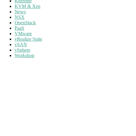
Kurztipp
KVM & Xen
News
NSX
OpenStack
PaaS
VMware
vRealize Suite
vSAN
vSphere
Workshop