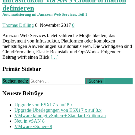
definieren
Automatisierung mit Amazon Web Services, Teil 1
Thomas Drilling
6. November 2017
0
Amazon Web Services bietet zahlreiche Möglichkeiten, das
Deployment von Infrastruktur, Plattformen oder komplexen
mehrstufigen Anwendungen zu automatisieren. Die wichtigsten sind
CloudFormation, Elastic Beanstalk und OpsWorks. Folgender
Beitrag wirft einen Blick
[…]
Primär Sidebar
Suchen nach:
Neueste Beiträge
Upgrade von ESXi 7.x auf 8.x
Upgrade-Überlegungen von ESXi 7.x auf 8.x
VMware kündigt vSphere+ Standard Edition an
Neu in vSAN 8
VMware vSphere 8