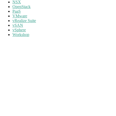
NSX
OpenStack
PaaS
VMware
vRealize Suite
vSAN
vSphere
Workshop