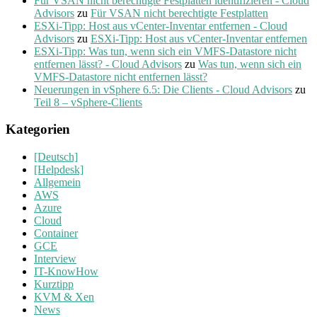
Für VSAN nicht berechtigte Festplatten identifizieren - Cloud
Advisors
zu
Für VSAN nicht berechtigte Festplatten
ESXi-Tipp: Host aus vCenter-Inventar entfernen - Cloud
Advisors
zu
ESXi-Tipp: Host aus vCenter-Inventar entfernen
ESXi-Tipp: Was tun, wenn sich ein VMFS-Datastore nicht
entfernen lässt? - Cloud Advisors
zu
Was tun, wenn sich ein
VMFS-Datastore nicht entfernen lässt?
Neuerungen in vSphere 6.5: Die Clients - Cloud Advisors
zu
Teil 8 – vSphere-Clients
Kategorien
[Deutsch]
[Helpdesk]
Allgemein
AWS
Azure
Cloud
Container
GCE
Interview
IT-KnowHow
Kurztipp
KVM & Xen
News