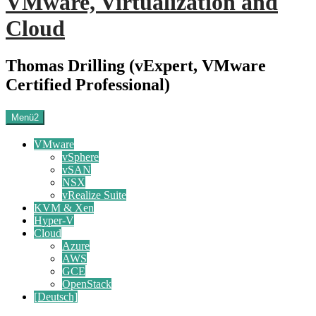
VMware, Virtualization and
Cloud
Thomas Drilling (vExpert, VMware
Certified Professional)
Menü2
VMware
vSphere
vSAN
NSX
vRealize Suite
KVM & Xen
Hyper-V
Cloud
Azure
AWS
GCE
OpenStack
[Deutsch]