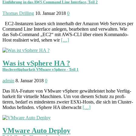
Einführung in das AWS Command Line Interface, Teil 2
Thomas Drilling
10. Januar 2018
0
EC2-Instanzen lassen sich innerhalb der Amazon Web Services per
Command Line Interface anlegen, bearbeiten und verwalten. Wie
das Sub-Command „EC2“ mit AWS-CLI über einen Kommando-
Host realisiert wird, sehen wir
[…]
Was ist vSphere HA ?
Hochverfügbarkeit VMware vSphere - Teil 1
admin
8. Januar 2018
0
Das HA-Feature von VMware vSphere gewähr­leistet hohe Verfüg­
barkeit für virtu­elle Maschinen. Um von diesem Schutz zu profi­
tieren, bedarf es min­destens zweier ESXi-Hosts, die sich im Cluster-
Modus be­finden. vSphere HA über­wacht
[…]
VMware Auto Deploy