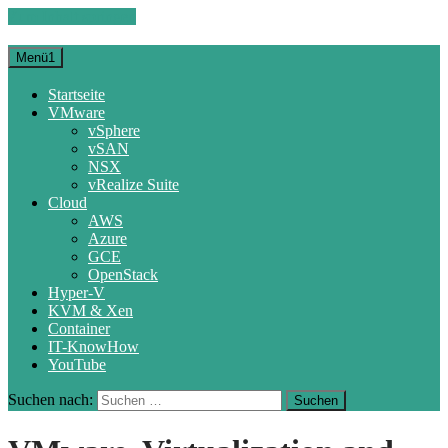
Zum Inhalt springen
Menü1
Startseite
VMware
vSphere
vSAN
NSX
vRealize Suite
Cloud
AWS
Azure
GCE
OpenStack
Hyper-V
KVM & Xen
Container
IT-KnowHow
YouTube
Suchen nach: