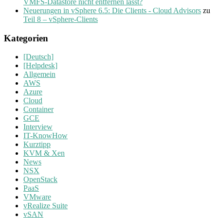
VMFS-Datastore nicht entfernen lässt?
Neuerungen in vSphere 6.5: Die Clients - Cloud Advisors
zu
Teil 8 – vSphere-Clients
Kategorien
[Deutsch]
[Helpdesk]
Allgemein
AWS
Azure
Cloud
Container
GCE
Interview
IT-KnowHow
Kurztipp
KVM & Xen
News
NSX
OpenStack
PaaS
VMware
vRealize Suite
vSAN