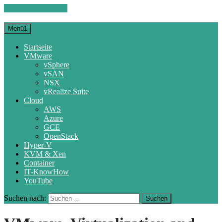
Zum Inhalt springen
Menü1
Startseite
VMware
vSphere
vSAN
NSX
vRealize Suite
Cloud
AWS
Azure
GCE
OpenStack
Hyper-V
KVM & Xen
Container
IT-KnowHow
YouTube
Suchen nach: