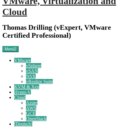
VMware, Virtualization and
Cloud
Thomas Drilling (vExpert, VMware
Certified Professional)
Menü2
VMware
vSphere
vSAN
NSX
vRealize Suite
KVM & Xen
Hyper-V
Cloud
Azure
AWS
GCE
OpenStack
[Deutsch]