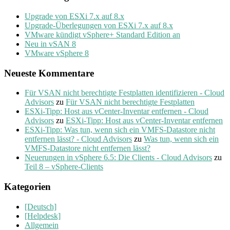
Upgrade von ESXi 7.x auf 8.x
Upgrade-Überlegungen von ESXi 7.x auf 8.x
VMware kündigt vSphere+ Standard Edition an
Neu in vSAN 8
VMware vSphere 8
Neueste Kommentare
Für VSAN nicht berechtigte Festplatten identifizieren - Cloud
Advisors
zu
Für VSAN nicht berechtigte Festplatten
ESXi-Tipp: Host aus vCenter-Inventar entfernen - Cloud
Advisors
zu
ESXi-Tipp: Host aus vCenter-Inventar entfernen
ESXi-Tipp: Was tun, wenn sich ein VMFS-Datastore nicht
entfernen lässt? - Cloud Advisors
zu
Was tun, wenn sich ein
VMFS-Datastore nicht entfernen lässt?
Neuerungen in vSphere 6.5: Die Clients - Cloud Advisors
zu
Teil 8 – vSphere-Clients
Kategorien
[Deutsch]
[Helpdesk]
Allgemein