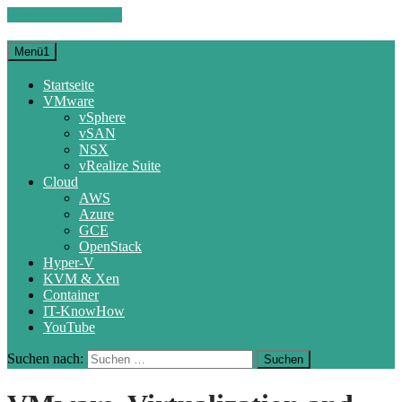
Zum Inhalt springen
Menü1
Startseite
VMware
vSphere
vSAN
NSX
vRealize Suite
Cloud
AWS
Azure
GCE
OpenStack
Hyper-V
KVM & Xen
Container
IT-KnowHow
YouTube
Suchen nach: