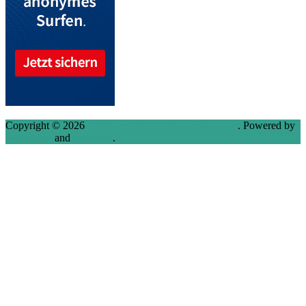
Copyright © 2026
VMware, Virtualization and Cloud
. Powered by
WordPress
and
Stargazer
.