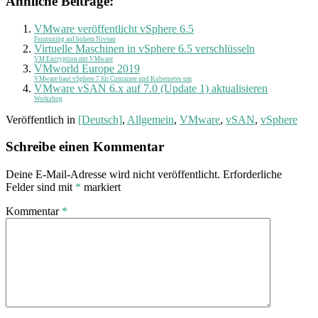
Ähnliche Beiträge:
VMware veröffentlicht vSphere 6.5
Feintuning auf hohem Niveau
Virtuelle Maschinen in vSphere 6.5 verschlüsseln
VM Encryption mit VMware
VMworld Europe 2019
VMware baut vSphere 7 für Container und Kubernetes um
VMware vSAN 6.x auf 7.0 (Update 1) aktualisieren
Workshop
Veröffentlich in
[Deutsch]
,
Allgemein
,
VMware
,
vSAN
,
vSphere
Schreibe einen Kommentar
Deine E-Mail-Adresse wird nicht veröffentlicht.
Erforderliche
Felder sind mit
*
markiert
Kommentar
*