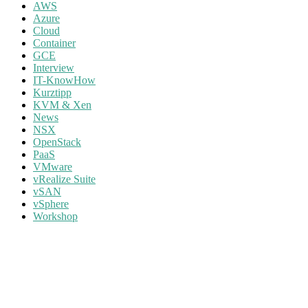
AWS
Azure
Cloud
Container
GCE
Interview
IT-KnowHow
Kurztipp
KVM & Xen
News
NSX
OpenStack
PaaS
VMware
vRealize Suite
vSAN
vSphere
Workshop