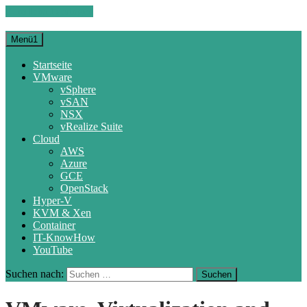
Zum Inhalt springen
Menü1
Startseite
VMware
vSphere
vSAN
NSX
vRealize Suite
Cloud
AWS
Azure
GCE
OpenStack
Hyper-V
KVM & Xen
Container
IT-KnowHow
YouTube
Suchen nach: