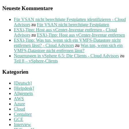
Neueste Kommentare
Für VSAN nicht berechtigte Festplatten identifizieren - Cloud
Advisors
zu
Für VSAN nicht berechtigte Festplatten
ESXi-Tipp: Host aus vCenter-Inventar entfernen - Cloud
Advisors
zu
ESXi-Tipp: Host aus vCenter-Inventar entfernen
ESXi-Tipp: Was tun, wenn sich ein VMFS-Datastore nicht
entfernen lässt? - Cloud Advisors
zu
Was tun, wenn sich ein
VMFS-Datastore nicht entfernen lässt?
Neuerungen in vSphere 6.5: Die Clients - Cloud Advisors
zu
Teil 8 – vSphere-Clients
Kategorien
[Deutsch]
[Helpdesk]
Allgemein
AWS
Azure
Cloud
Container
GCE
Interview