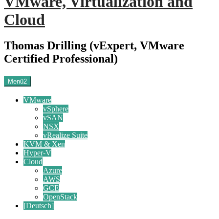
VMware, Virtualization and
Cloud
Thomas Drilling (vExpert, VMware
Certified Professional)
Menü2
VMware
vSphere
vSAN
NSX
vRealize Suite
KVM & Xen
Hyper-V
Cloud
Azure
AWS
GCE
OpenStack
[Deutsch]