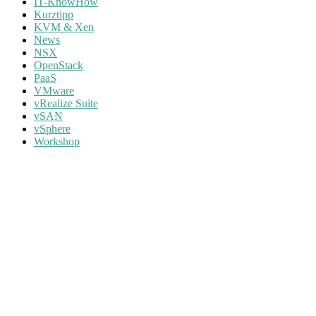
IT-KnowHow
Kurztipp
KVM & Xen
News
NSX
OpenStack
PaaS
VMware
vRealize Suite
vSAN
vSphere
Workshop