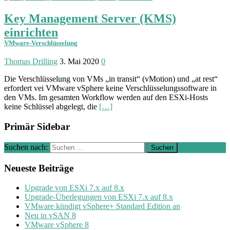
Key Management Server (KMS)
einrichten
VMware-Verschlüsselung
Thomas Drilling
3. Mai 2020
0
Die Verschlüsselung von VMs „in transit“ (vMotion) und „at rest“
erfordert vei VMware vSphere keine Ver­schlüsselungs­soft­ware in
den VMs. Im gesamten Work­flow werden auf den ESXi-Hosts
keine Schlüssel abgelegt, die
[…]
Primär Sidebar
Suchen nach:
Neueste Beiträge
Upgrade von ESXi 7.x auf 8.x
Upgrade-Überlegungen von ESXi 7.x auf 8.x
VMware kündigt vSphere+ Standard Edition an
Neu in vSAN 8
VMware vSphere 8