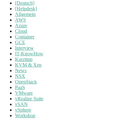
[Deutsch]
[Helpdesk]
Allgemein
AWS
Azure
Cloud
Container
GCE
Interview
IT-KnowHow
Kurztipp
KVM & Xen
News
NSX
OpenStack
PaaS
VMware
vRealize Suite
vSAN
vSphere
Workshop