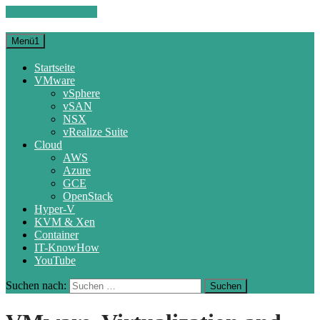
Zum Inhalt springen
Menü1
Startseite
VMware
vSphere
vSAN
NSX
vRealize Suite
Cloud
AWS
Azure
GCE
OpenStack
Hyper-V
KVM & Xen
Container
IT-KnowHow
YouTube
Suchen nach: