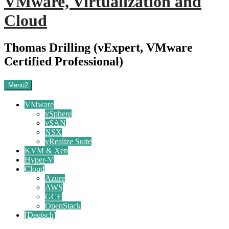
VMware, Virtualization and
Cloud
Thomas Drilling (vExpert, VMware
Certified Professional)
Menü2
VMware
vSphere
vSAN
NSX
vRealize Suite
KVM & Xen
Hyper-V
Cloud
Azure
AWS
GCE
OpenStack
[Deutsch]