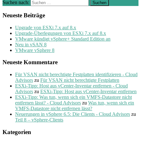
Suchen nach:
Neueste Beiträge
Upgrade von ESXi 7.x auf 8.x
Upgrade-Überlegungen von ESXi 7.x auf 8.x
VMware kündigt vSphere+ Standard Edition an
Neu in vSAN 8
VMware vSphere 8
Neueste Kommentare
Für VSAN nicht berechtigte Festplatten identifizieren - Cloud
Advisors
zu
Für VSAN nicht berechtigte Festplatten
ESXi-Tipp: Host aus vCenter-Inventar entfernen - Cloud
Advisors
zu
ESXi-Tipp: Host aus vCenter-Inventar entfernen
ESXi-Tipp: Was tun, wenn sich ein VMFS-Datastore nicht
entfernen lässt? - Cloud Advisors
zu
Was tun, wenn sich ein
VMFS-Datastore nicht entfernen lässt?
Neuerungen in vSphere 6.5: Die Clients - Cloud Advisors
zu
Teil 8 – vSphere-Clients
Kategorien