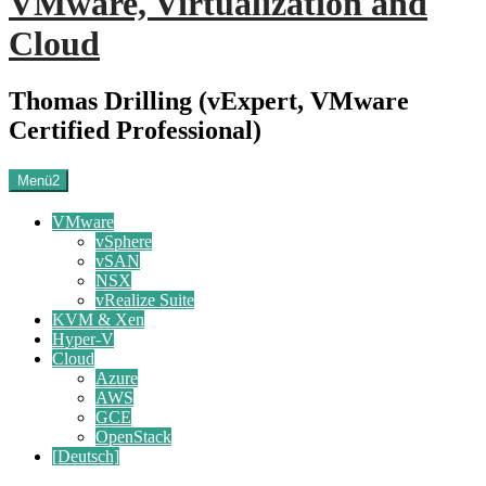
VMware, Virtualization and
Cloud
Thomas Drilling (vExpert, VMware
Certified Professional)
Menü2
VMware
vSphere
vSAN
NSX
vRealize Suite
KVM & Xen
Hyper-V
Cloud
Azure
AWS
GCE
OpenStack
[Deutsch]