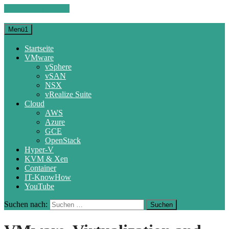
Zum Inhalt springen
Menü1
Startseite
VMware
vSphere
vSAN
NSX
vRealize Suite
Cloud
AWS
Azure
GCE
OpenStack
Hyper-V
KVM & Xen
Container
IT-KnowHow
YouTube
Suchen nach: