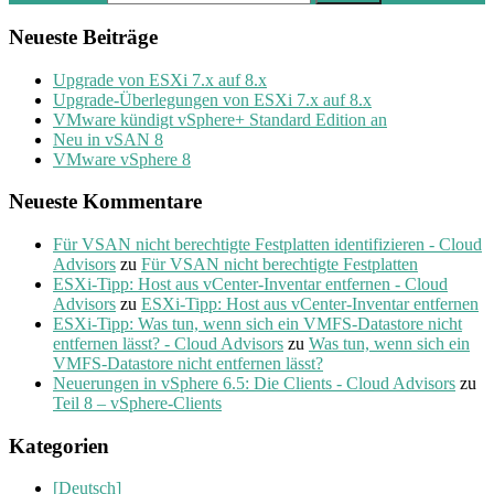
Neueste Beiträge
Upgrade von ESXi 7.x auf 8.x
Upgrade-Überlegungen von ESXi 7.x auf 8.x
VMware kündigt vSphere+ Standard Edition an
Neu in vSAN 8
VMware vSphere 8
Neueste Kommentare
Für VSAN nicht berechtigte Festplatten identifizieren - Cloud
Advisors
zu
Für VSAN nicht berechtigte Festplatten
ESXi-Tipp: Host aus vCenter-Inventar entfernen - Cloud
Advisors
zu
ESXi-Tipp: Host aus vCenter-Inventar entfernen
ESXi-Tipp: Was tun, wenn sich ein VMFS-Datastore nicht
entfernen lässt? - Cloud Advisors
zu
Was tun, wenn sich ein
VMFS-Datastore nicht entfernen lässt?
Neuerungen in vSphere 6.5: Die Clients - Cloud Advisors
zu
Teil 8 – vSphere-Clients
Kategorien
[Deutsch]