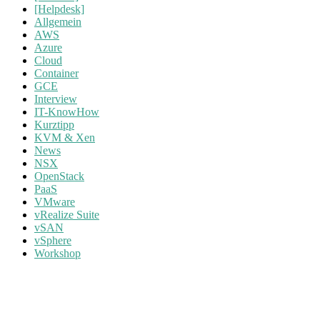
[Helpdesk]
Allgemein
AWS
Azure
Cloud
Container
GCE
Interview
IT-KnowHow
Kurztipp
KVM & Xen
News
NSX
OpenStack
PaaS
VMware
vRealize Suite
vSAN
vSphere
Workshop