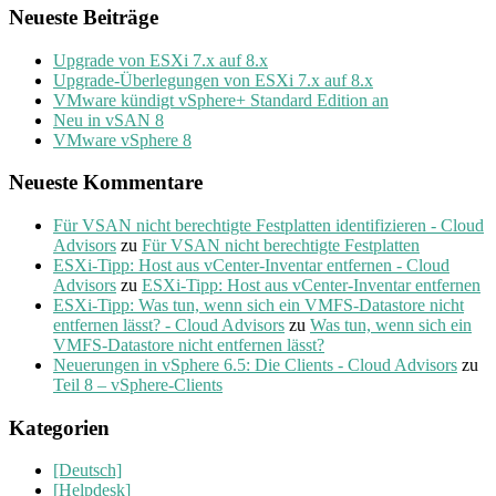
Neueste Beiträge
Upgrade von ESXi 7.x auf 8.x
Upgrade-Überlegungen von ESXi 7.x auf 8.x
VMware kündigt vSphere+ Standard Edition an
Neu in vSAN 8
VMware vSphere 8
Neueste Kommentare
Für VSAN nicht berechtigte Festplatten identifizieren - Cloud
Advisors
zu
Für VSAN nicht berechtigte Festplatten
ESXi-Tipp: Host aus vCenter-Inventar entfernen - Cloud
Advisors
zu
ESXi-Tipp: Host aus vCenter-Inventar entfernen
ESXi-Tipp: Was tun, wenn sich ein VMFS-Datastore nicht
entfernen lässt? - Cloud Advisors
zu
Was tun, wenn sich ein
VMFS-Datastore nicht entfernen lässt?
Neuerungen in vSphere 6.5: Die Clients - Cloud Advisors
zu
Teil 8 – vSphere-Clients
Kategorien
[Deutsch]
[Helpdesk]