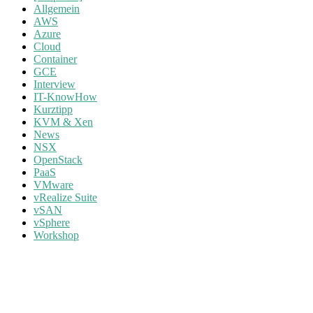
Allgemein
AWS
Azure
Cloud
Container
GCE
Interview
IT-KnowHow
Kurztipp
KVM & Xen
News
NSX
OpenStack
PaaS
VMware
vRealize Suite
vSAN
vSphere
Workshop