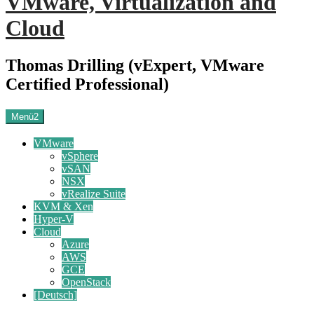
VMware, Virtualization and
Cloud
Thomas Drilling (vExpert, VMware
Certified Professional)
Menü2
VMware
vSphere
vSAN
NSX
vRealize Suite
KVM & Xen
Hyper-V
Cloud
Azure
AWS
GCE
OpenStack
[Deutsch]