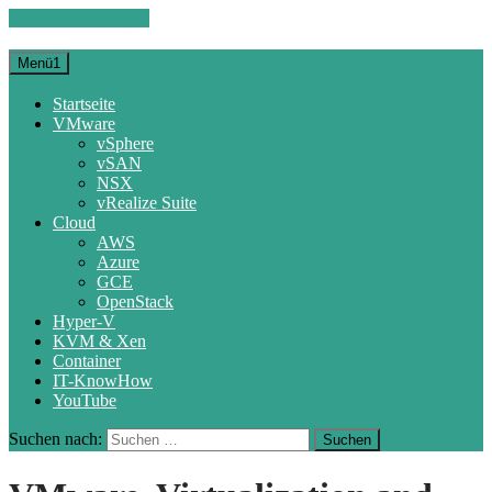
Zum Inhalt springen
Menü1
Startseite
VMware
vSphere
vSAN
NSX
vRealize Suite
Cloud
AWS
Azure
GCE
OpenStack
Hyper-V
KVM & Xen
Container
IT-KnowHow
YouTube
Suchen nach: