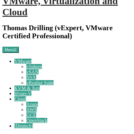
VMware, Virtualization and
Cloud
Thomas Drilling (vExpert, VMware
Certified Professional)
Menü2
VMware
vSphere
vSAN
NSX
vRealize Suite
KVM & Xen
Hyper-V
Cloud
Azure
AWS
GCE
OpenStack
[Deutsch]