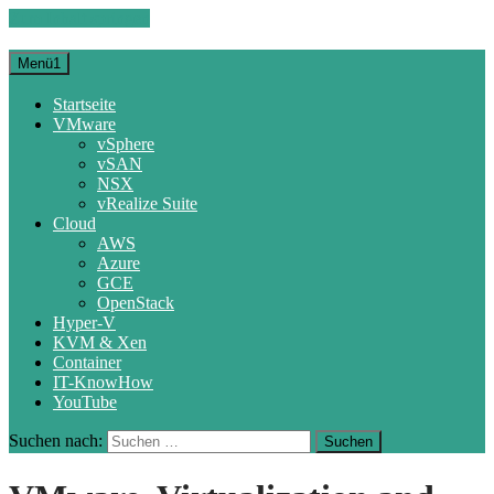
Zum Inhalt springen
Menü1
Startseite
VMware
vSphere
vSAN
NSX
vRealize Suite
Cloud
AWS
Azure
GCE
OpenStack
Hyper-V
KVM & Xen
Container
IT-KnowHow
YouTube
Suchen nach: