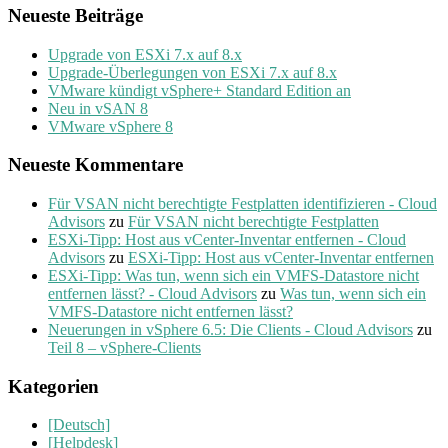
Neueste Beiträge
Upgrade von ESXi 7.x auf 8.x
Upgrade-Überlegungen von ESXi 7.x auf 8.x
VMware kündigt vSphere+ Standard Edition an
Neu in vSAN 8
VMware vSphere 8
Neueste Kommentare
Für VSAN nicht berechtigte Festplatten identifizieren - Cloud
Advisors
zu
Für VSAN nicht berechtigte Festplatten
ESXi-Tipp: Host aus vCenter-Inventar entfernen - Cloud
Advisors
zu
ESXi-Tipp: Host aus vCenter-Inventar entfernen
ESXi-Tipp: Was tun, wenn sich ein VMFS-Datastore nicht
entfernen lässt? - Cloud Advisors
zu
Was tun, wenn sich ein
VMFS-Datastore nicht entfernen lässt?
Neuerungen in vSphere 6.5: Die Clients - Cloud Advisors
zu
Teil 8 – vSphere-Clients
Kategorien
[Deutsch]
[Helpdesk]