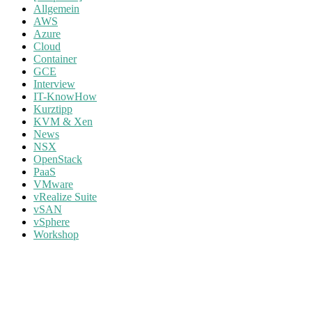
Allgemein
AWS
Azure
Cloud
Container
GCE
Interview
IT-KnowHow
Kurztipp
KVM & Xen
News
NSX
OpenStack
PaaS
VMware
vRealize Suite
vSAN
vSphere
Workshop