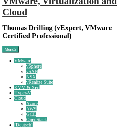
VMware, Virtualization and
Cloud
Thomas Drilling (vExpert, VMware
Certified Professional)
Menü2
VMware
vSphere
vSAN
NSX
vRealize Suite
KVM & Xen
Hyper-V
Cloud
Azure
AWS
GCE
OpenStack
[Deutsch]