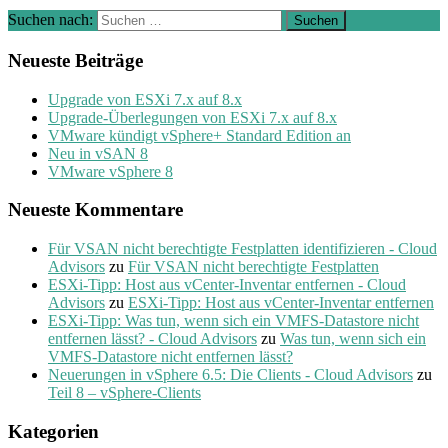
Suchen nach:
Neueste Beiträge
Upgrade von ESXi 7.x auf 8.x
Upgrade-Überlegungen von ESXi 7.x auf 8.x
VMware kündigt vSphere+ Standard Edition an
Neu in vSAN 8
VMware vSphere 8
Neueste Kommentare
Für VSAN nicht berechtigte Festplatten identifizieren - Cloud
Advisors
zu
Für VSAN nicht berechtigte Festplatten
ESXi-Tipp: Host aus vCenter-Inventar entfernen - Cloud
Advisors
zu
ESXi-Tipp: Host aus vCenter-Inventar entfernen
ESXi-Tipp: Was tun, wenn sich ein VMFS-Datastore nicht
entfernen lässt? - Cloud Advisors
zu
Was tun, wenn sich ein
VMFS-Datastore nicht entfernen lässt?
Neuerungen in vSphere 6.5: Die Clients - Cloud Advisors
zu
Teil 8 – vSphere-Clients
Kategorien