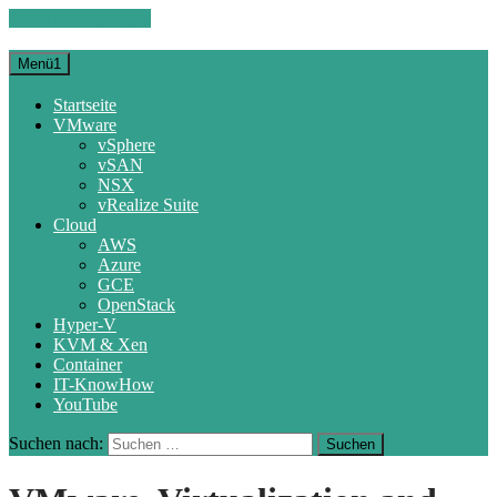
Zum Inhalt springen
Menü1
Startseite
VMware
vSphere
vSAN
NSX
vRealize Suite
Cloud
AWS
Azure
GCE
OpenStack
Hyper-V
KVM & Xen
Container
IT-KnowHow
YouTube
Suchen nach: