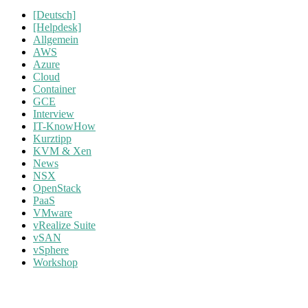
[Deutsch]
[Helpdesk]
Allgemein
AWS
Azure
Cloud
Container
GCE
Interview
IT-KnowHow
Kurztipp
KVM & Xen
News
NSX
OpenStack
PaaS
VMware
vRealize Suite
vSAN
vSphere
Workshop