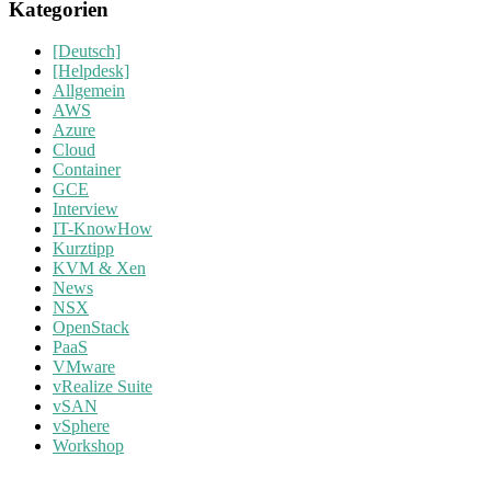
Kategorien
[Deutsch]
[Helpdesk]
Allgemein
AWS
Azure
Cloud
Container
GCE
Interview
IT-KnowHow
Kurztipp
KVM & Xen
News
NSX
OpenStack
PaaS
VMware
vRealize Suite
vSAN
vSphere
Workshop