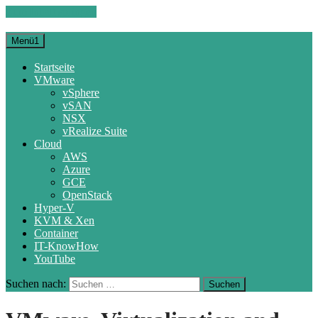
Zum Inhalt springen
Menü1
Startseite
VMware
vSphere
vSAN
NSX
vRealize Suite
Cloud
AWS
Azure
GCE
OpenStack
Hyper-V
KVM & Xen
Container
IT-KnowHow
YouTube
Suchen nach: