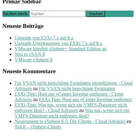
Primär Sidebar
Suchen nach:
Neueste Beiträge
Upgrade von ESXi 7.x auf 8.x
Upgrade-Überlegungen von ESXi 7.x auf 8.x
VMware kündigt vSphere+ Standard Edition an
Neu in vSAN 8
VMware vSphere 8
Neueste Kommentare
Für VSAN nicht berechtigte Festplatten identifizieren - Cloud
Advisors
zu
Für VSAN nicht berechtigte Festplatten
ESXi-Tipp: Host aus vCenter-Inventar entfernen - Cloud
Advisors
zu
ESXi-Tipp: Host aus vCenter-Inventar entfernen
ESXi-Tipp: Was tun, wenn sich ein VMFS-Datastore nicht
entfernen lässt? - Cloud Advisors
zu
Was tun, wenn sich ein
VMFS-Datastore nicht entfernen lässt?
Neuerungen in vSphere 6.5: Die Clients - Cloud Advisors
zu
Teil 8 – vSphere-Clients