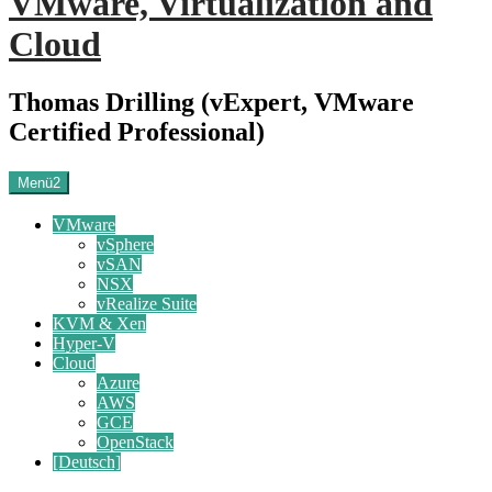
VMware, Virtualization and
Cloud
Thomas Drilling (vExpert, VMware
Certified Professional)
Menü2
VMware
vSphere
vSAN
NSX
vRealize Suite
KVM & Xen
Hyper-V
Cloud
Azure
AWS
GCE
OpenStack
[Deutsch]