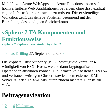
Mithilfe von Azure WebApps und Azure Functions lassen sich
hochverfügbare Web-Applikationen betreiben, ohne dazu explizit
eigene Infrastruktur bereitstellen zu müssen. Dieser vierteilige
Workshop zeigt das genaue Vorgehen beginnend mit der
Einrichtung des benötigten Speicherkontos.
vSphere 7 TA Komponenten und
Funktionsweise
vSphere 7 vSphere Trust Authority - Teil 2
Thomas Drilling
27. September 2020
0
Die vSphere Trust Authority (vTA) bestätigt die Vertrauens­
würdigkeit von ESXi-Hosts, welche dann krypto­grafische
Operationen ausführen können. Die Infrastruktur besteht aus vTA-
und vertrauens­würdigen Clustern sowie einem externen KMIP-
Server. Auf den ESXi-Hosts laufen zudem mehrere Dienste für
vTA.
Beitragsnavigation
1
2
…
4
Nächste →