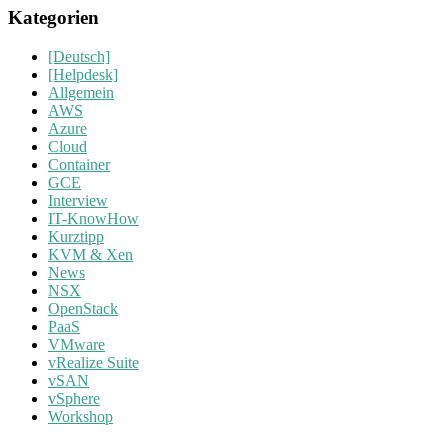
Kategorien
[Deutsch]
[Helpdesk]
Allgemein
AWS
Azure
Cloud
Container
GCE
Interview
IT-KnowHow
Kurztipp
KVM & Xen
News
NSX
OpenStack
PaaS
VMware
vRealize Suite
vSAN
vSphere
Workshop