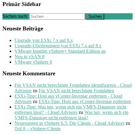
Primär Sidebar
Suchen nach:
Neueste Beiträge
Upgrade von ESXi 7.x auf 8.x
Upgrade-Überlegungen von ESXi 7.x auf 8.x
VMware kündigt vSphere+ Standard Edition an
Neu in vSAN 8
VMware vSphere 8
Neueste Kommentare
Für VSAN nicht berechtigte Festplatten identifizieren - Cloud
Advisors
zu
Für VSAN nicht berechtigte Festplatten
ESXi-Tipp: Host aus vCenter-Inventar entfernen - Cloud
Advisors
zu
ESXi-Tipp: Host aus vCenter-Inventar entfernen
ESXi-Tipp: Was tun, wenn sich ein VMFS-Datastore nicht
entfernen lässt? - Cloud Advisors
zu
Was tun, wenn sich ein
VMFS-Datastore nicht entfernen lässt?
Neuerungen in vSphere 6.5: Die Clients - Cloud Advisors
zu
Teil 8 – vSphere-Clients