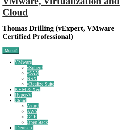
VMware, Virtualization and
Cloud
Thomas Drilling (vExpert, VMware
Certified Professional)
Menü2
VMware
vSphere
vSAN
NSX
vRealize Suite
KVM & Xen
Hyper-V
Cloud
Azure
AWS
GCE
OpenStack
[Deutsch]