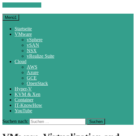
Zum Inhalt springen
Menü1
Startseite
VMware
vSphere
vSAN
NSX
vRealize Suite
Cloud
AWS
Azure
GCE
OpenStack
Hyper-V
KVM & Xen
Container
IT-KnowHow
YouTube
Suchen nach: