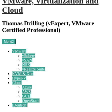
VMware, Virtualization and
Cloud
Thomas Drilling (vExpert, VMware
Certified Professional)
Menü2
VMware
vSphere
vSAN
NSX
vRealize Suite
KVM & Xen
Hyper-V
Cloud
Azure
AWS
GCE
OpenStack
[Deutsch]