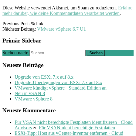
Diese Website verwendet Akismet, um Spam zu reduzieren.
Erfahre
mehr darüber, wie deine Kommentardaten verarbeitet werden
.
Previous Post: % link
Nächster Beitrag:
VMware vSphere 6.7 U1
Primär Sidebar
Suchen nach:
Neueste Beiträge
Upgrade von ESXi 7.x auf 8.x
Upgrade-Überlegungen von ESXi 7.x auf 8.x
VMware kündigt vSphere+ Standard Edition an
Neu in vSAN 8
VMware vSphere 8
Neueste Kommentare
Für VSAN nicht berechtigte Festplatten identifizieren - Cloud
Advisors
zu
Für VSAN nicht berechtigte Festplatten
ESXi-Tipp: Host aus vCenter-Inventar entfernen - Cloud