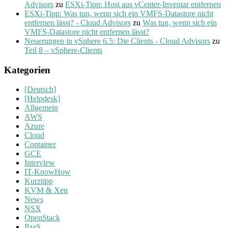
Advisors
zu
ESXi-Tipp: Host aus vCenter-Inventar entfernen
ESXi-Tipp: Was tun, wenn sich ein VMFS-Datastore nicht
entfernen lässt? - Cloud Advisors
zu
Was tun, wenn sich ein
VMFS-Datastore nicht entfernen lässt?
Neuerungen in vSphere 6.5: Die Clients - Cloud Advisors
zu
Teil 8 – vSphere-Clients
Kategorien
[Deutsch]
[Helpdesk]
Allgemein
AWS
Azure
Cloud
Container
GCE
Interview
IT-KnowHow
Kurztipp
KVM & Xen
News
NSX
OpenStack
PaaS