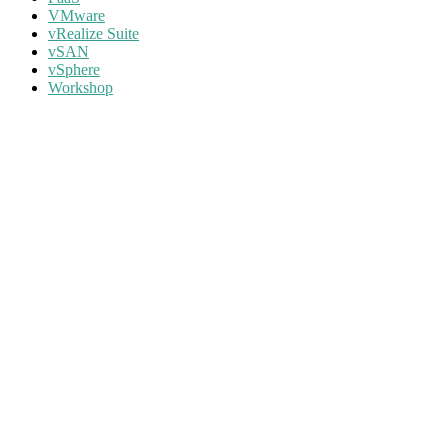
VMware
vRealize Suite
vSAN
vSphere
Workshop