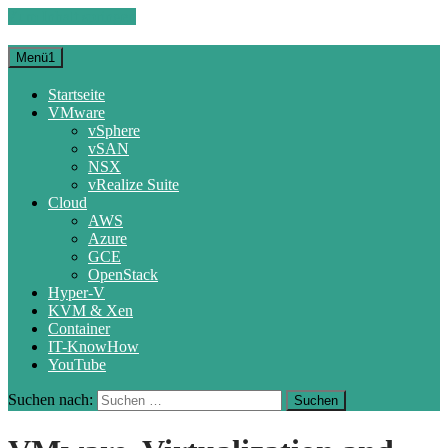
Zum Inhalt springen
Menü1
Startseite
VMware
vSphere
vSAN
NSX
vRealize Suite
Cloud
AWS
Azure
GCE
OpenStack
Hyper-V
KVM & Xen
Container
IT-KnowHow
YouTube
Suchen nach: