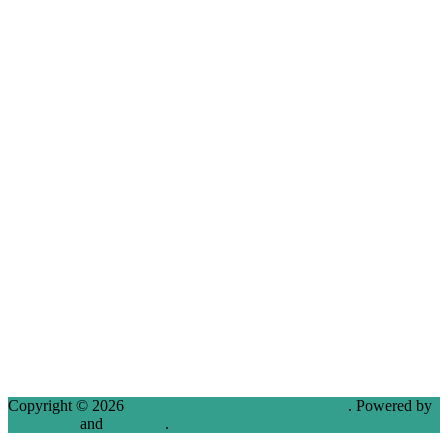
Copyright © 2026
VMware, Virtualization and Cloud
. Powered by
WordPress
and
Stargazer
.