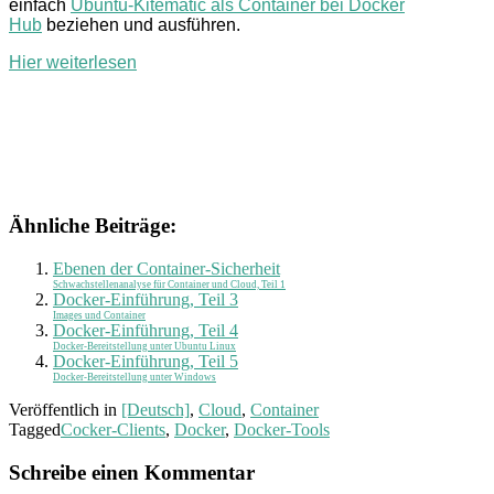
einfach
Ubuntu-Kitematic als Container bei Docker
Hub
beziehen und ausführen.
Hier weiterlesen
Ähnliche Beiträge:
Ebenen der Container-Sicherheit
Schwachstellenanalyse für Container und Cloud, Teil 1
Docker-Einführung, Teil 3
Images und Container
Docker-Einführung, Teil 4
Docker-Bereitstellung unter Ubuntu Linux
Docker-Einführung, Teil 5
Docker-Bereitstellung unter Windows
Veröffentlich in
[Deutsch]
,
Cloud
,
Container
Tagged
Cocker-Clients
,
Docker
,
Docker-Tools
Schreibe einen Kommentar