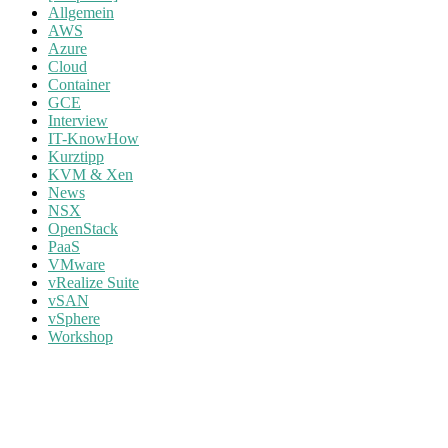
Allgemein
AWS
Azure
Cloud
Container
GCE
Interview
IT-KnowHow
Kurztipp
KVM & Xen
News
NSX
OpenStack
PaaS
VMware
vRealize Suite
vSAN
vSphere
Workshop