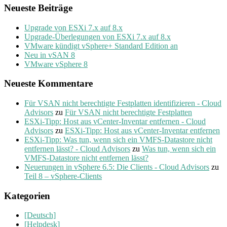
Neueste Beiträge
Upgrade von ESXi 7.x auf 8.x
Upgrade-Überlegungen von ESXi 7.x auf 8.x
VMware kündigt vSphere+ Standard Edition an
Neu in vSAN 8
VMware vSphere 8
Neueste Kommentare
Für VSAN nicht berechtigte Festplatten identifizieren - Cloud
Advisors
zu
Für VSAN nicht berechtigte Festplatten
ESXi-Tipp: Host aus vCenter-Inventar entfernen - Cloud
Advisors
zu
ESXi-Tipp: Host aus vCenter-Inventar entfernen
ESXi-Tipp: Was tun, wenn sich ein VMFS-Datastore nicht
entfernen lässt? - Cloud Advisors
zu
Was tun, wenn sich ein
VMFS-Datastore nicht entfernen lässt?
Neuerungen in vSphere 6.5: Die Clients - Cloud Advisors
zu
Teil 8 – vSphere-Clients
Kategorien
[Deutsch]
[Helpdesk]