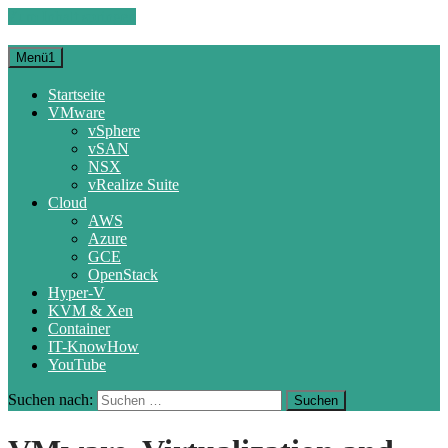
Zum Inhalt springen
Menü1
Startseite
VMware
vSphere
vSAN
NSX
vRealize Suite
Cloud
AWS
Azure
GCE
OpenStack
Hyper-V
KVM & Xen
Container
IT-KnowHow
YouTube
Suchen nach: