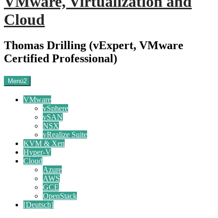
VMware, Virtualization and
Cloud
Thomas Drilling (vExpert, VMware
Certified Professional)
Menü2
VMware
vSphere
vSAN
NSX
vRealize Suite
KVM & Xen
Hyper-V
Cloud
Azure
AWS
GCE
OpenStack
[Deutsch]