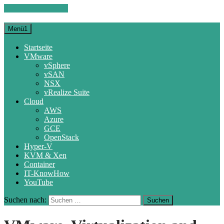
Zum Inhalt springen
Menü1
Startseite
VMware
vSphere
vSAN
NSX
vRealize Suite
Cloud
AWS
Azure
GCE
OpenStack
Hyper-V
KVM & Xen
Container
IT-KnowHow
YouTube
Suchen nach: