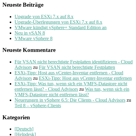
Neueste Beiträge
Upgrade von ESXi 7.x auf 8.x
Upgrade-Überlegungen von ESXi 7.x auf 8.x
VMware kündigt vSphere+ Standard Edition an
Neu in vSAN 8
VMware vSphere 8
Neueste Kommentare
Für VSAN nicht berechtigte Festplatten identifizieren - Cloud
Advisors
zu
Für VSAN nicht berechtigte Festplatten
ESXi-Tipp: Host aus vCenter-Inventar entfernen - Cloud
Advisors
zu
ESXi-Tipp: Host aus vCenter-Inventar entfernen
ESXi-Tipp: Was tun, wenn sich ein VMFS-Datastore nicht
entfernen lässt? - Cloud Advisors
zu
Was tun, wenn sich ein
VMFS-Datastore nicht entfernen lässt?
Neuerungen in vSphere 6.5: Die Clients - Cloud Advisors
zu
Teil 8 – vSphere-Clients
Kategorien
[Deutsch]
[Helpdesk]