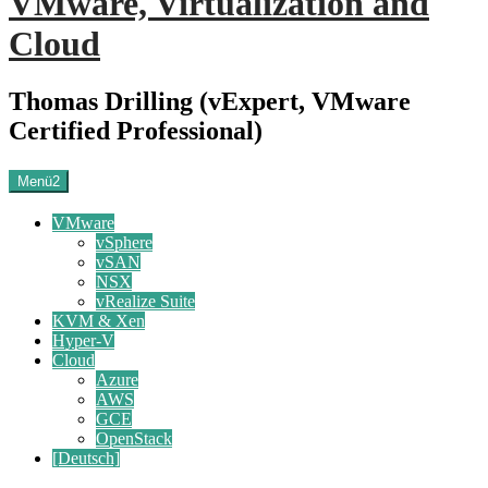
VMware, Virtualization and
Cloud
Thomas Drilling (vExpert, VMware
Certified Professional)
Menü2
VMware
vSphere
vSAN
NSX
vRealize Suite
KVM & Xen
Hyper-V
Cloud
Azure
AWS
GCE
OpenStack
[Deutsch]