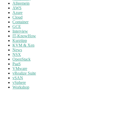
Allgemein
AWS
Azure
Cloud
Container
GCE
Interview
IT-KnowHow
Kurztipp
KVM & Xen
News
NSX
OpenStack
PaaS
VMware
vRealize Suite
vSAN
vSphere
Workshop