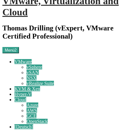
VMware, Virtualization and
Cloud
Thomas Drilling (vExpert, VMware
Certified Professional)
Menü2
VMware
vSphere
vSAN
NSX
vRealize Suite
KVM & Xen
Hyper-V
Cloud
Azure
AWS
GCE
OpenStack
[Deutsch]