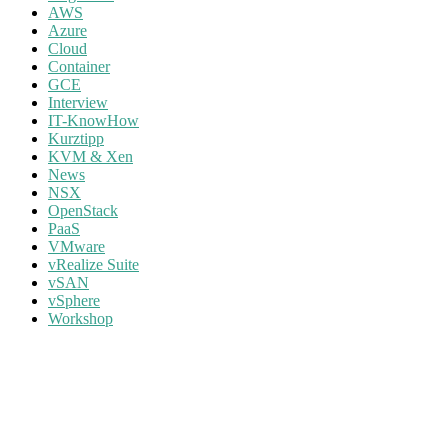
AWS
Azure
Cloud
Container
GCE
Interview
IT-KnowHow
Kurztipp
KVM & Xen
News
NSX
OpenStack
PaaS
VMware
vRealize Suite
vSAN
vSphere
Workshop