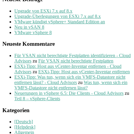
Upgrade von ESXi 7.x auf 8.x
Upgrade-Überlegungen von ESXi 7.x auf 8.x
VMware kündigt vSphere+ Standard Edition an
Neu in vSAN 8
VMware vSphere 8
Neueste Kommentare
Für VSAN nicht berechtigte Festplatten identifizieren - Cloud
Advisors
zu
Für VSAN nicht berechtigte Festplatten
ESXi-Tipp: Host aus vCenter-Inventar entfernen - Cloud
Advisors
zu
ESXi-Tipp: Host aus vCenter-Inventar entfernen
ESXi-Tipp: Was tun, wenn sich ein VMFS-Datastore nicht
entfernen lässt? - Cloud Advisors
zu
Was tun, wenn sich ein
VMFS-Datastore nicht entfernen lässt?
Neuerungen in vSphere 6.5: Die Clients - Cloud Advisors
zu
Teil 8 – vSphere-Clients
Kategorien
[Deutsch]
[Helpdesk]
Allgemein