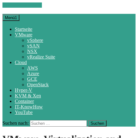
Zum Inhalt springen
Menü1
Startseite
VMware
vSphere
vSAN
NSX
vRealize Suite
Cloud
AWS
Azure
GCE
OpenStack
Hyper-V
KVM & Xen
Container
IT-KnowHow
YouTube
Suchen nach: