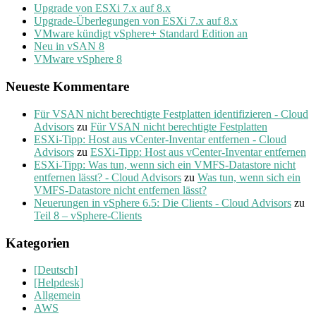
Upgrade von ESXi 7.x auf 8.x
Upgrade-Überlegungen von ESXi 7.x auf 8.x
VMware kündigt vSphere+ Standard Edition an
Neu in vSAN 8
VMware vSphere 8
Neueste Kommentare
Für VSAN nicht berechtigte Festplatten identifizieren - Cloud
Advisors
zu
Für VSAN nicht berechtigte Festplatten
ESXi-Tipp: Host aus vCenter-Inventar entfernen - Cloud
Advisors
zu
ESXi-Tipp: Host aus vCenter-Inventar entfernen
ESXi-Tipp: Was tun, wenn sich ein VMFS-Datastore nicht
entfernen lässt? - Cloud Advisors
zu
Was tun, wenn sich ein
VMFS-Datastore nicht entfernen lässt?
Neuerungen in vSphere 6.5: Die Clients - Cloud Advisors
zu
Teil 8 – vSphere-Clients
Kategorien
[Deutsch]
[Helpdesk]
Allgemein
AWS