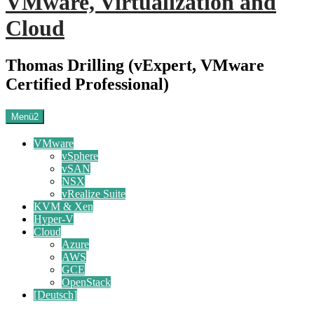
VMware, Virtualization and
Cloud
Thomas Drilling (vExpert, VMware
Certified Professional)
Menü2
VMware
vSphere
vSAN
NSX
vRealize Suite
KVM & Xen
Hyper-V
Cloud
Azure
AWS
GCE
OpenStack
[Deutsch]