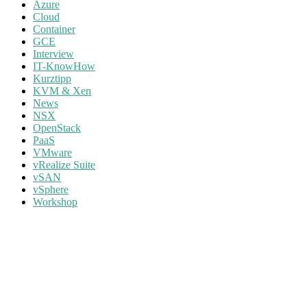
Azure
Cloud
Container
GCE
Interview
IT-KnowHow
Kurztipp
KVM & Xen
News
NSX
OpenStack
PaaS
VMware
vRealize Suite
vSAN
vSphere
Workshop