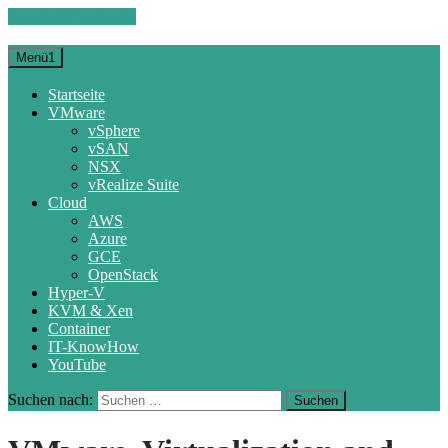
Zum Inhalt springen
Menü1
Startseite
VMware
vSphere
vSAN
NSX
vRealize Suite
Cloud
AWS
Azure
GCE
OpenStack
Hyper-V
KVM & Xen
Container
IT-KnowHow
YouTube
Suchen nach: