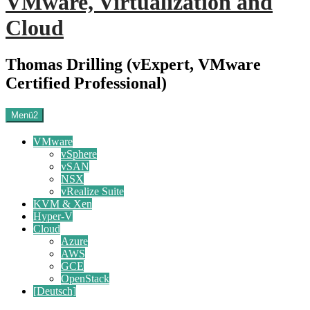
VMware, Virtualization and
Cloud
Thomas Drilling (vExpert, VMware
Certified Professional)
Menü2
VMware
vSphere
vSAN
NSX
vRealize Suite
KVM & Xen
Hyper-V
Cloud
Azure
AWS
GCE
OpenStack
[Deutsch]