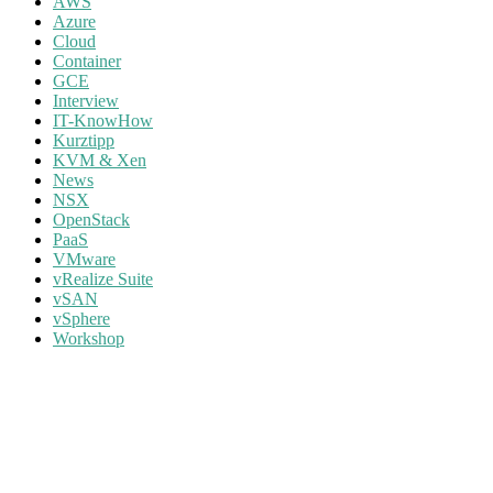
AWS
Azure
Cloud
Container
GCE
Interview
IT-KnowHow
Kurztipp
KVM & Xen
News
NSX
OpenStack
PaaS
VMware
vRealize Suite
vSAN
vSphere
Workshop