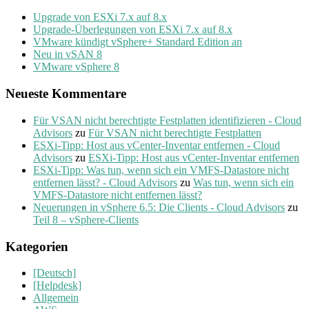
Upgrade von ESXi 7.x auf 8.x
Upgrade-Überlegungen von ESXi 7.x auf 8.x
VMware kündigt vSphere+ Standard Edition an
Neu in vSAN 8
VMware vSphere 8
Neueste Kommentare
Für VSAN nicht berechtigte Festplatten identifizieren - Cloud
Advisors
zu
Für VSAN nicht berechtigte Festplatten
ESXi-Tipp: Host aus vCenter-Inventar entfernen - Cloud
Advisors
zu
ESXi-Tipp: Host aus vCenter-Inventar entfernen
ESXi-Tipp: Was tun, wenn sich ein VMFS-Datastore nicht
entfernen lässt? - Cloud Advisors
zu
Was tun, wenn sich ein
VMFS-Datastore nicht entfernen lässt?
Neuerungen in vSphere 6.5: Die Clients - Cloud Advisors
zu
Teil 8 – vSphere-Clients
Kategorien
[Deutsch]
[Helpdesk]
Allgemein