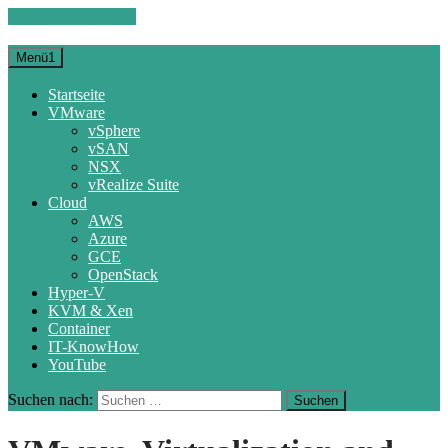
Zum Inhalt springen
Menü1
Startseite
VMware
vSphere
vSAN
NSX
vRealize Suite
Cloud
AWS
Azure
GCE
OpenStack
Hyper-V
KVM & Xen
Container
IT-KnowHow
YouTube
Suchen nach: