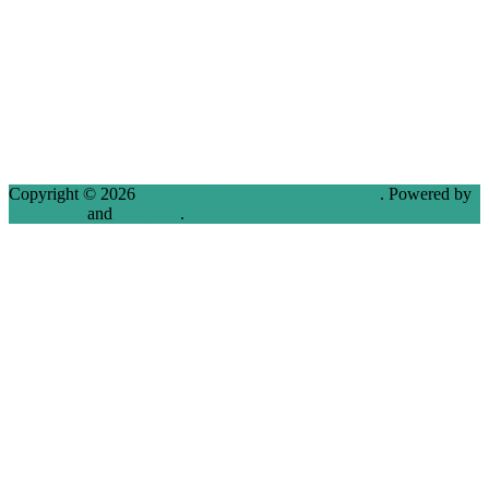
Copyright © 2026
VMware, Virtualization and Cloud
. Powered by
WordPress
and
Stargazer
.