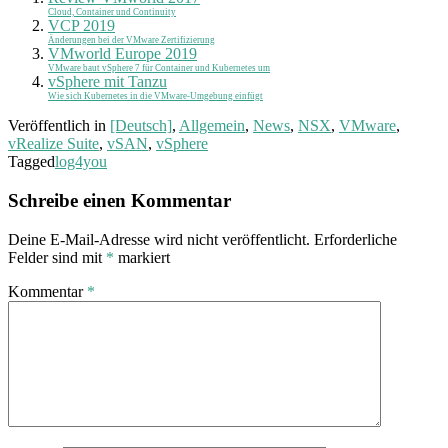
Cloud, Container und Continuity
VCP 2019
Änderungen bei der VMware Zertifizierung
VMworld Europe 2019
VMware baut vSphere 7 für Container und Kubernetes um
vSphere mit Tanzu
Wie sich Kubernetes in die VMware-Umgebung einfügt
Veröffentlich in
[Deutsch]
,
Allgemein
,
News
,
NSX
,
VMware
,
vRealize Suite
,
vSAN
,
vSphere
Tagged
log4you
Schreibe einen Kommentar
Deine E-Mail-Adresse wird nicht veröffentlicht.
Erforderliche
Felder sind mit
*
markiert
Kommentar
*