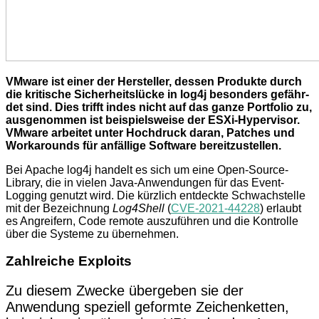
VMware ist einer der Her­steller, dessen Produkte durch
die kritische Sicher­heits­lücke in log4j beson­ders gefähr­
det sind. Dies trifft indes nicht auf das ganze Portfolio zu,
ausge­nommen ist beispiels­weise der ESXi-Hypervisor.
VMware arbeitet unter Hoch­druck daran, Patches und
Work­arounds für anfällige Soft­ware bereit­zustellen.
Bei Apache log4j handelt es sich um eine Open-Source-
Library, die in vielen Java-Anwendungen für das Event-
Logging genutzt wird. Die kürzlich entdeckte Schwach­stelle
mit der Bezeichnung
Log4Shell
(
CVE-2021-44228
) erlaubt
es Angreifern, Code remote auszuführen und die Kontrolle
über die Systeme zu übernehmen.
Zahlreiche Exploits
Zu diesem Zwecke übergeben sie der
Anwendung speziell geformte Zeichenketten,