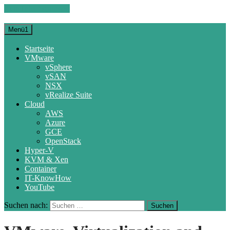
Zum Inhalt springen
Menü1
Startseite
VMware
vSphere
vSAN
NSX
vRealize Suite
Cloud
AWS
Azure
GCE
OpenStack
Hyper-V
KVM & Xen
Container
IT-KnowHow
YouTube
Suchen nach: