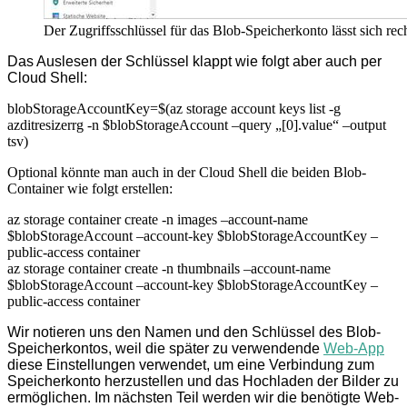
Der Zugriffsschlüssel für das Blob-Speicherkonto lässt sich rec
Das Auslesen der Schlüssel klappt wie folgt aber auch per
Cloud Shell:
blobStorageAccountKey=$(az storage account keys list -g
azditresizerrg -n $blobStorageAccount –query „[0].value“ –output
tsv)
Optional könnte man auch in der Cloud Shell die beiden Blob-
Container wie folgt erstellen:
az storage container create -n images –account-name
$blobStorageAccount –account-key $blobStorageAccountKey –
public-access container
az storage container create -n thumbnails –account-name
$blobStorageAccount –account-key $blobStorageAccountKey –
public-access container
Wir notieren uns den Namen und den Schlüssel des Blob-
Speicherkontos, weil die später zu verwendende
Web-App
diese Einstellungen verwendet, um eine Verbindung zum
Speicherkonto herzustellen und das Hochladen der Bilder zu
ermöglichen. Im nächsten Teil werden wir die benötigte Web-