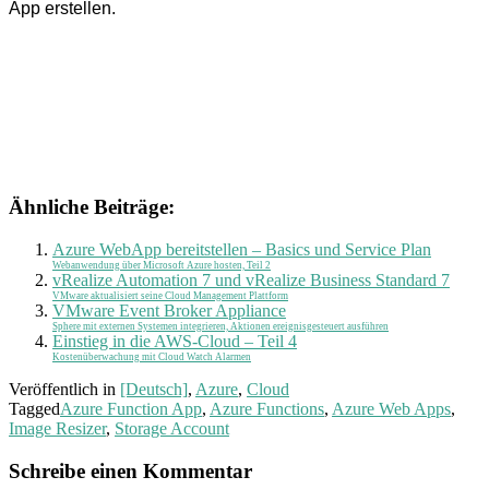
App erstellen.
Ähnliche Beiträge:
Azure WebApp bereitstellen – Basics und Service Plan
Webanwendung über Microsoft Azure hosten, Teil 2
vRealize Automation 7 und vRealize Business Standard 7
VMware aktualisiert seine Cloud Management Plattform
VMware Event Broker Appliance
Sphere mit externen Systemen integrieren, Aktionen ereignisgesteuert ausführen
Einstieg in die AWS-Cloud – Teil 4
Kostenüberwachung mit Cloud Watch Alarmen
Veröffentlich in
[Deutsch]
,
Azure
,
Cloud
Tagged
Azure Function App
,
Azure Functions
,
Azure Web Apps
,
Image Resizer
,
Storage Account
Schreibe einen Kommentar