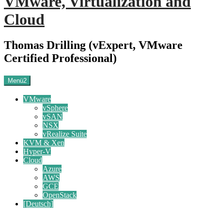
VMware, Virtualization and
Cloud
Thomas Drilling (vExpert, VMware
Certified Professional)
Menü2
VMware
vSphere
vSAN
NSX
vRealize Suite
KVM & Xen
Hyper-V
Cloud
Azure
AWS
GCE
OpenStack
[Deutsch]