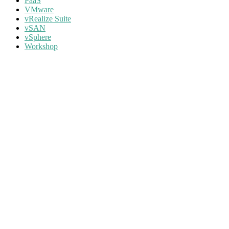
PaaS
VMware
vRealize Suite
vSAN
vSphere
Workshop