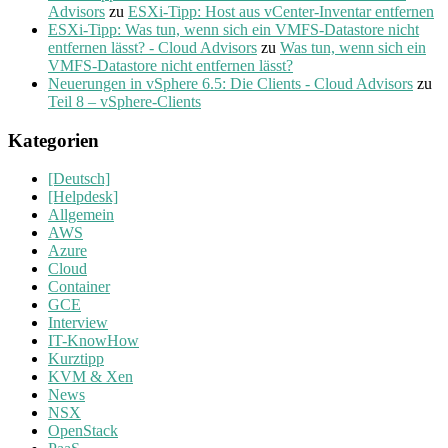
Advisors
zu
ESXi-Tipp: Host aus vCenter-Inventar entfernen
ESXi-Tipp: Was tun, wenn sich ein VMFS-Datastore nicht
entfernen lässt? - Cloud Advisors
zu
Was tun, wenn sich ein
VMFS-Datastore nicht entfernen lässt?
Neuerungen in vSphere 6.5: Die Clients - Cloud Advisors
zu
Teil 8 – vSphere-Clients
Kategorien
[Deutsch]
[Helpdesk]
Allgemein
AWS
Azure
Cloud
Container
GCE
Interview
IT-KnowHow
Kurztipp
KVM & Xen
News
NSX
OpenStack