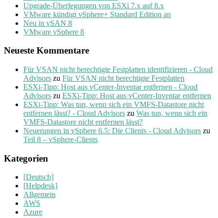
Upgrade-Überlegungen von ESXi 7.x auf 8.x
VMware kündigt vSphere+ Standard Edition an
Neu in vSAN 8
VMware vSphere 8
Neueste Kommentare
Für VSAN nicht berechtigte Festplatten identifizieren - Cloud
Advisors
zu
Für VSAN nicht berechtigte Festplatten
ESXi-Tipp: Host aus vCenter-Inventar entfernen - Cloud
Advisors
zu
ESXi-Tipp: Host aus vCenter-Inventar entfernen
ESXi-Tipp: Was tun, wenn sich ein VMFS-Datastore nicht
entfernen lässt? - Cloud Advisors
zu
Was tun, wenn sich ein
VMFS-Datastore nicht entfernen lässt?
Neuerungen in vSphere 6.5: Die Clients - Cloud Advisors
zu
Teil 8 – vSphere-Clients
Kategorien
[Deutsch]
[Helpdesk]
Allgemein
AWS
Azure