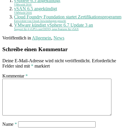
vSphere 6.5 angekündigt
VMworld 2016
vSAN 6.5 angekündigt
VMWorld 2016
Cloud Foundry Foundation startet Zertifikationsprogramm
Entwickler von Cloud-Anwendungen gesucht
VMware kündigt vSphere 6.7 Update 3 an
Support für 4 vGPUs und DDNS, neue Features für vSAN
Veröffentlich in
Allgemein
,
News
Schreibe einen Kommentar
Deine E-Mail-Adresse wird nicht veröffentlicht.
Erforderliche
Felder sind mit
*
markiert
Kommentar
*
Name
*