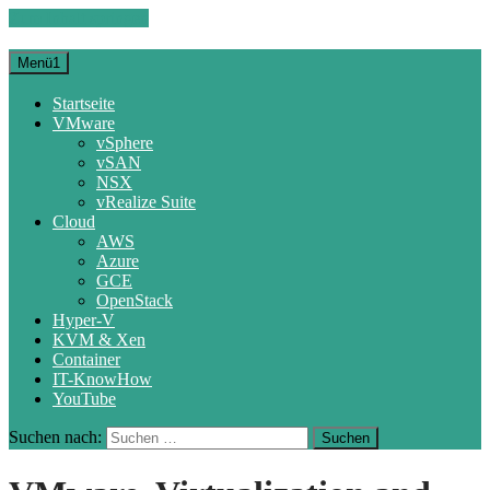
Zum Inhalt springen
Menü1
Startseite
VMware
vSphere
vSAN
NSX
vRealize Suite
Cloud
AWS
Azure
GCE
OpenStack
Hyper-V
KVM & Xen
Container
IT-KnowHow
YouTube
Suchen nach: