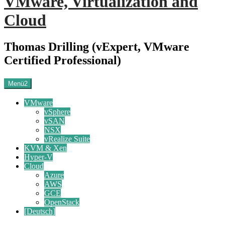
VMware, Virtualization and
Cloud
Thomas Drilling (vExpert, VMware
Certified Professional)
Menü2
VMware
vSphere
vSAN
NSX
vRealize Suite
KVM & Xen
Hyper-V
Cloud
Azure
AWS
GCE
OpenStack
[Deutsch]