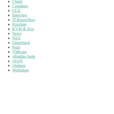
Cloud
Container
GCE
Interview
IT-KnowHow
Kurztipp
KVM & Xen
News
NSX
OpenStack
PaaS
VMware
vRealize Suite
vSAN
vSphere
Workshop