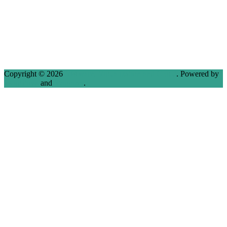
Copyright © 2026
VMware, Virtualization and Cloud
. Powered by
WordPress
and
Stargazer
.