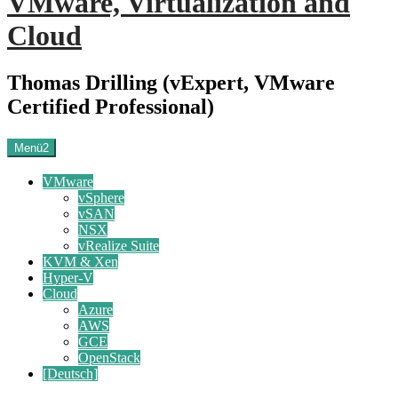
VMware, Virtualization and
Cloud
Thomas Drilling (vExpert, VMware
Certified Professional)
Menü2
VMware
vSphere
vSAN
NSX
vRealize Suite
KVM & Xen
Hyper-V
Cloud
Azure
AWS
GCE
OpenStack
[Deutsch]