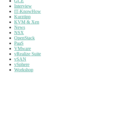
GCE
Interview
IT-KnowHow
Kurztipp
KVM & Xen
News
NSX
OpenStack
PaaS
VMware
vRealize Suite
vSAN
vSphere
Workshop