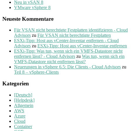
Neu in vSAN 8
VMware vSphere 8
Neueste Kommentare
Für VSAN nicht berechtigte Festplatten identifizieren - Cloud
Advisors
zu
Für VSAN nicht berechtigte Festplatten
ESXi-Tipp: Host aus vCenter-Inventar entfernen - Cloud
Advisors
zu
ESXi-Tipp: Host aus vCenter-Inventar entfernen
ESXi-Tipp: Was tun, wenn sich ein VMFS-Datastore nicht
entfernen lässt? - Cloud Advisors
zu
Was tun, wenn sich ein
VMFS-Datastore nicht entfernen lässt?
Neuerungen in vSphere 6.5: Die Clients - Cloud Advisors
zu
Teil 8 – vSphere-Clients
Kategorien
[Deutsch]
[Helpdesk]
Allgemein
AWS
Azure
Cloud
Container