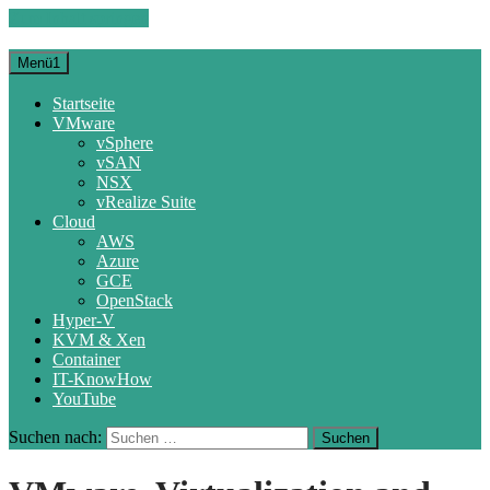
Zum Inhalt springen
Menü1
Startseite
VMware
vSphere
vSAN
NSX
vRealize Suite
Cloud
AWS
Azure
GCE
OpenStack
Hyper-V
KVM & Xen
Container
IT-KnowHow
YouTube
Suchen nach: