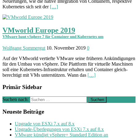
Neuerungen, wie die native Integration von Containern, respektive
Kubernetes sich seit der
[…]
VMworld Europe 2019
VMware baut vSphere 7 für Container und Kubernetes um
Wolfgang Sommergut
10. November 2019
0
Auf der VMworld ver­tiefte VMware seine frü­heren Ankün­digungen
für den Umbau von vSphere. Die Platt­form für virtu­elle Maschinen
soll eine Kuber­netes-Infra­struktur er­halten und Con­tainer gleich­
berechtigt mit VMs unter­stützen. Wann das
[…]
Primär Sidebar
Suchen nach:
Neueste Beiträge
Upgrade von ESXi 7.x auf 8.x
Upgrade-Überlegungen von ESXi 7.x auf 8.x
VMware kündigt vSphere+ Standard Edition an