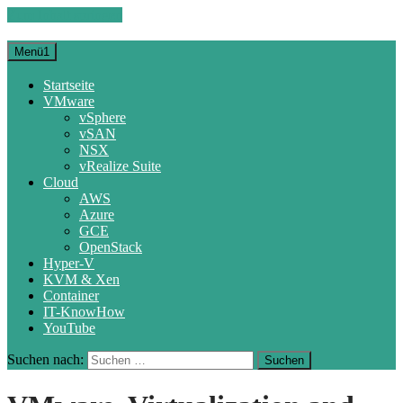
Zum Inhalt springen
Menü1
Startseite
VMware
vSphere
vSAN
NSX
vRealize Suite
Cloud
AWS
Azure
GCE
OpenStack
Hyper-V
KVM & Xen
Container
IT-KnowHow
YouTube
Suchen nach: