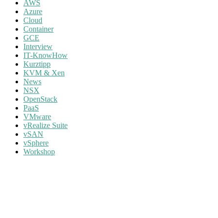
AWS
Azure
Cloud
Container
GCE
Interview
IT-KnowHow
Kurztipp
KVM & Xen
News
NSX
OpenStack
PaaS
VMware
vRealize Suite
vSAN
vSphere
Workshop