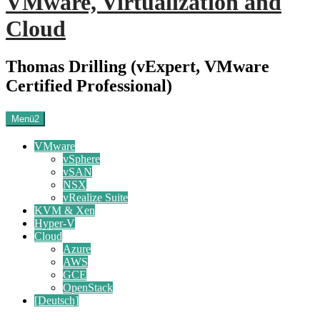
VMware, Virtualization and
Cloud
Thomas Drilling (vExpert, VMware
Certified Professional)
Menü2
VMware
vSphere
vSAN
NSX
vRealize Suite
KVM & Xen
Hyper-V
Cloud
Azure
AWS
GCE
OpenStack
[Deutsch]