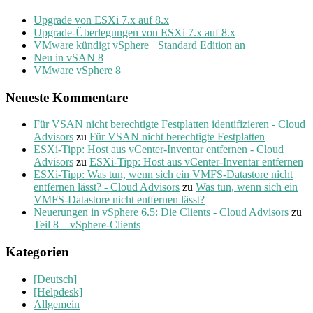
Upgrade von ESXi 7.x auf 8.x
Upgrade-Überlegungen von ESXi 7.x auf 8.x
VMware kündigt vSphere+ Standard Edition an
Neu in vSAN 8
VMware vSphere 8
Neueste Kommentare
Für VSAN nicht berechtigte Festplatten identifizieren - Cloud
Advisors
zu
Für VSAN nicht berechtigte Festplatten
ESXi-Tipp: Host aus vCenter-Inventar entfernen - Cloud
Advisors
zu
ESXi-Tipp: Host aus vCenter-Inventar entfernen
ESXi-Tipp: Was tun, wenn sich ein VMFS-Datastore nicht
entfernen lässt? - Cloud Advisors
zu
Was tun, wenn sich ein
VMFS-Datastore nicht entfernen lässt?
Neuerungen in vSphere 6.5: Die Clients - Cloud Advisors
zu
Teil 8 – vSphere-Clients
Kategorien
[Deutsch]
[Helpdesk]
Allgemein