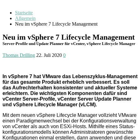
Startseite
Allgemein
Neu im vSphere 7 Lifecycle Management
Neu im vSphere 7 Lifecycle Management
Server-Profile und Update Planner für vCenter, vSphere Lifecycle Manager
Thomas Drilling
22. Juli 2020
0
In vSphere 7 hat VMware das Lebenszyklus-Management
für das gesamte Pro­dukt erheb­lich ver­bessert. Es soll
das Aufrecht­erhalten kon­sistenter und aktu­eller Sys­teme
er­leichtern. Die wich­tigsten Kompo­nenten dafür sind
vCenter Server-Profile, vCenter Server Update Planner
und vSphere Life­cycle Manager (vLCM).
Mit dem neuen vSphere Lifecycle Manager vollzieht VMware
einen Paradigmen­wechsel bei der Konfigurations­verwaltung
von vCenter als auch von ESXi-Hosts. Mithilfe eines Status­
konfigurations­modells können Administratoren gewünschte
Konfigurationen einmal erstellen, dann anwenden und diese