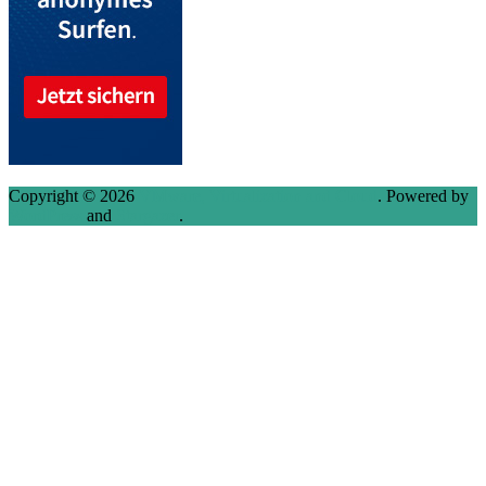
Copyright © 2026
VMware, Virtualization and Cloud
. Powered by
WordPress
and
Stargazer
.