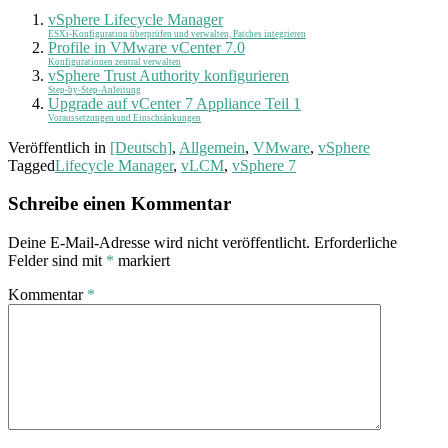
vSphere Lifecycle Manager
ESXi-Konfiguration überprüfen und verwalten, Patches integrieren
Profile in VMware vCenter 7.0
Konfigurationen zentral verwalten
vSphere Trust Authority konfigurieren
Step-by-Step-Anleitung
Upgrade auf vCenter 7 Appliance Teil 1
Voraussetzungen und Einschränkungen
Veröffentlich in
[Deutsch]
,
Allgemein
,
VMware
,
vSphere
Tagged
Lifecycle Manager
,
vLCM
,
vSphere 7
Schreibe einen Kommentar
Deine E-Mail-Adresse wird nicht veröffentlicht.
Erforderliche
Felder sind mit
*
markiert
Kommentar
*