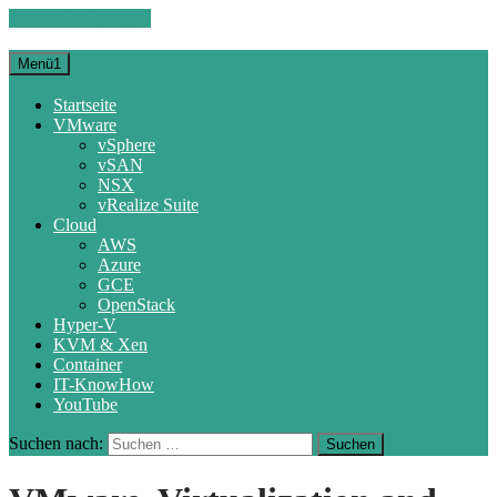
Zum Inhalt springen
Menü1
Startseite
VMware
vSphere
vSAN
NSX
vRealize Suite
Cloud
AWS
Azure
GCE
OpenStack
Hyper-V
KVM & Xen
Container
IT-KnowHow
YouTube
Suchen nach: