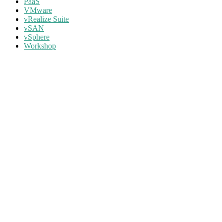
PaaS
VMware
vRealize Suite
vSAN
vSphere
Workshop