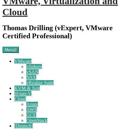
VMware, Virtualization and
Cloud
Thomas Drilling (vExpert, VMware
Certified Professional)
Menü2
VMware
vSphere
vSAN
NSX
vRealize Suite
KVM & Xen
Hyper-V
Cloud
Azure
AWS
GCE
OpenStack
[Deutsch]