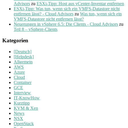
Advisors
zu
ESXi-Tipp: Host aus vCenter-Inventar entfernen
ESXi-Tipp: Was tun, wenn sich ein VMFS-Datastore nicht
entfernen lässt? - Cloud Advisors
zu
Was tun, wenn sich ein
VMFS-Datastore nicht entfernen lässt?
Neuerungen in vSphere 6.5: Die Clients - Cloud Advisors
zu
Teil 8 – vSphere-Clients
Kategorien
[Deutsch]
[Helpdesk]
Allgemein
AWS
Azure
Cloud
Container
GCE
Interview
IT-KnowHow
Kurztipp
KVM & Xen
News
NSX
OpenStack