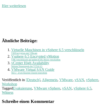
Hier weiterlesen
Ähnliche Beiträge:
Virtuelle Maschinen in vSphere 6.5 verschlüsseln
VM Encryption mit VMware
Vsphere 6.5 Encrypted vMotion
VMs verschlüsselt auf andere ESXi-Hosts verschieben
vCenter High Availability
Weitere Neuerungen der VCSA 6.5
VMware Virtual SAN Guide
Teil 2 - Zwei-Knoten-Cluster einrichten
Veröffentlich in
[Deutsch]
,
Allgemein
,
VMware
,
vSAN
,
vSphere
,
Workshop
Tagged
Evakuierung
,
VMware vSphere
,
vSAN
,
vSphere 6.5
,
Witness
Schreibe einen Kommentar